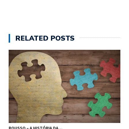
RELATED POSTS
ROUSSO – A HISTÓRIA DA…
R