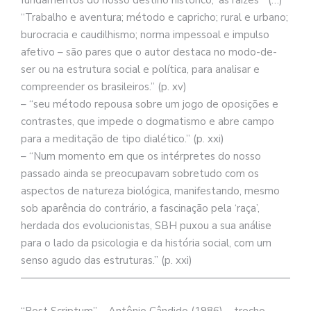
fundamentos do nosso destino histórico, ‘as raízes’” (…)
“Trabalho e aventura; método e capricho; rural e urbano;
burocracia e caudilhismo; norma impessoal e impulso
afetivo – são pares que o autor destaca no modo-de-
ser ou na estrutura social e política, para analisar e
compreender os brasileiros.” (p. xv)
– “seu método repousa sobre um jogo de oposições e
contrastes, que impede o dogmatismo e abre campo
para a meditação de tipo dialético.” (p. xxi)
– “Num momento em que os intérpretes do nosso
passado ainda se preocupavam sobretudo com os
aspectos de natureza biológica, manifestando, mesmo
sob aparência do contrário, a fascinação pela ‘raça’,
herdada dos evolucionistas, SBH puxou a sua análise
para o lado da psicologia e da história social, com um
senso agudo das estruturas.” (p. xxi)
——————————————————————————–
“Post Scriptum” – Antônio Cândido (1986) – trecho