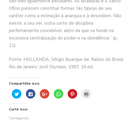
são-lhes igualmente peculiares. As ditaduras e o Santo
Ofício parecem constituir formas tão típicas de seu
caráter como a inclinação à anarquia e à desordem. Não
existe, a seu ver, outra sorte de disciplina
perfeitamente concebível, além da que se funde na
excessiva centralização do poder e na obediência.” (p.
11)
Fonte: HOLLANDA, Sérgio Buarque de. Raízes do Brasil.
Rio de Janeiro: José Olympio, 1983. 16.ed.
Compartilhe isso:
Clique
Clique
Compartilhe
Clique
Clique
Clique
para
para
no
para
para
para
compartilhar
compartilhar
Google+
compartilhar
compartilhar
imprimir(abre
no
no
(abre
no
no
em
Twitter(abre
Facebook(abre
em
WhatsApp(abre
Pinterest(abre
nova
Curtir isso:
em
em
nova
em
em
janela)
nova
nova
janela)
nova
nova
janela)
janela)
janela)
janela)
Carregando...