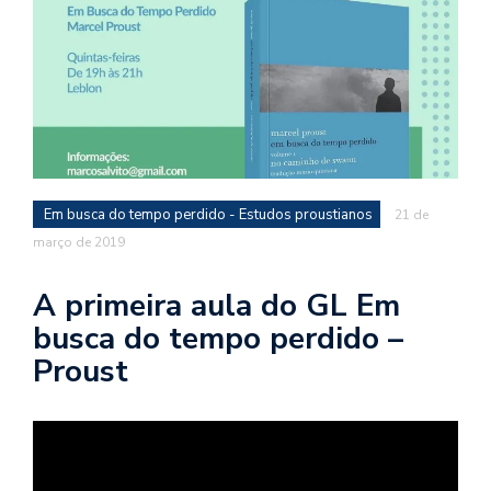
d
a
o
d
c
a
s
Em busca do tempo perdido - Estudos proustianos
21 de
t
março de 2019
N
é
A primeira aula do GL Em
o
busca do tempo perdido –
po
q
Proust
en
vo
a
le
G