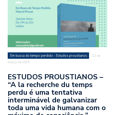
d
a
o
d
c
a
s
t
Em busca do tempo perdido - Estudos proustianos
22 de
março de 2019
N
é
o
ESTUDOS PROUSTIANOS –
po
“A la recherche du temps
q
en
perdu é uma tentativa
vo
interminável de galvanizar
a
toda uma vida humana com o
le
G