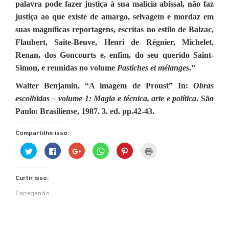
palavra pode fazer justiça à sua malícia abissal, não faz
justiça ao que existe de amargo, selvagem e mordaz em
suas magníficas reportagens, escritas no estilo de Balzac,
Flaubert, Saite-Beuve, Henri de Régnier, Michelet,
Renan, dos Goncourts e, enfim, do seu querido Saint-
Simon, e reunidas no volume
Pastiches et mélanges
.”
Walter Benjamin, “A imagem de Proust” In:
Obras
escolhidas – volume 1: Magia e técnica, arte e política
. São
Paulo: Brasiliense, 1987. 3. ed. pp.42-43.
Compartilhe isso:
Clique
Clique
Compartilhe
Clique
Clique
Clique
para
para
no
para
para
para
compartilhar
compartilhar
Google+
compartilhar
compartilhar
imprimir(abre
no
no
(abre
no
no
em
Twitter(abre
Facebook(abre
em
WhatsApp(abre
Pinterest(abre
nova
Curtir isso:
em
em
nova
em
em
janela)
nova
nova
janela)
nova
nova
janela)
janela)
janela)
janela)
Carregando...