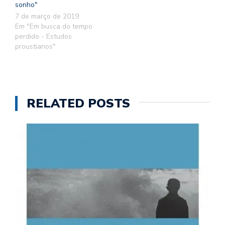
sonho"
7 de março de 2019
Em "Em busca do tempo
perdido - Estudos
proustianos"
RELATED POSTS