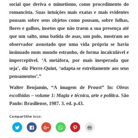
social que deriva o mimetismo, como procedimento do
romancista. Suas intuições mais exatas e mais evidentes
pousam sobre seus objetos como pousam, sobre folhas,
flores e galhos, insetos que não traem a sua presença até
que um salto, uma batida de asas, um pulo, mostram ao
observador assustado que uma vida própria se havia
insinuado num mundo estranho, de forma incalculável e
imperceptível. ‘A metáfora, por mais inesperada que
seja’, diz Pierre-Quint, ‘adapta-se estreitamente aos seus
pensamentos’.”
Walter Benjamin, “A imagem de Proust” In:
Obras
escolhidas – volume 1: Magia e técnica, arte e política
. São
Paulo: Brasiliense, 1987. 3. ed. p.43.
Compartilhe isso:
Clique
Clique
Compartilhe
Clique
Clique
Clique
para
para
no
para
para
para
compartilhar
compartilhar
Google+
compartilhar
compartilhar
imprimir(abre
no
no
(abre
no
no
em