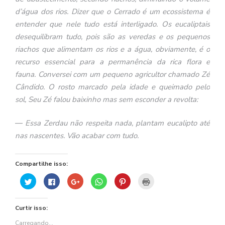
d’água dos rios. Dizer que o Cerrado é um ecossistema é
entender que nele tudo está interligado. Os eucaliptais
desequilibram tudo, pois são as veredas e os pequenos
riachos que alimentam os rios e a água, obviamente, é o
recurso essencial para a permanência da rica flora e
fauna. Conversei com um pequeno agricultor chamado Zé
Cândido. O rosto marcado pela idade e queimado pelo
sol, Seu Zé falou baixinho mas sem esconder a revolta:
—
Essa Zerdau não respeita nada, plantam eucalipto até
nas nascentes. Vão acabar com tudo.
Compartilhe isso:
Clique
Clique
Compartilhe
Clique
Clique
Clique
para
para
no
para
para
para
compartilhar
compartilhar
Google+
compartilhar
compartilhar
imprimir(abre
no
no
(abre
no
no
em
Twitter(abre
Facebook(abre
em
WhatsApp(abre
Pinterest(abre
nova
Curtir isso:
em
em
nova
em
em
janela)
nova
nova
janela)
nova
nova
janela)
janela)
janela)
janela)
Carregando...