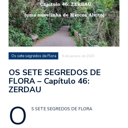
d
a
o
d
c
a
s
Os sete segredos de Flora
6 de janeiro de 2020
t
N
OS SETE SEGREDOS DE
é
FLORA – Capítulo 46:
o
ZERDAU
po
q
en
O
vo
S SETE SEGREDOS DE FLORA
a
le
G