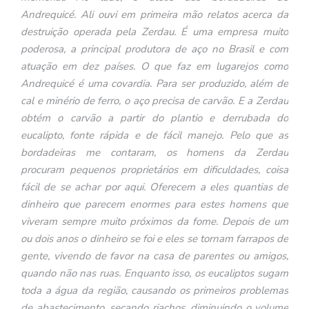
Andrequicé. Ali ouvi em primeira mão relatos acerca da
destruição operada pela Zerdau. É uma empresa muito
poderosa, a principal produtora de aço no Brasil e com
atuação em dez países. O que faz em lugarejos como
Andrequicé é uma covardia. Para ser produzido, além de
cal e minério de ferro, o aço precisa de carvão. E a Zerdau
obtém o carvão a partir do plantio e derrubada do
eucalipto, fonte rápida e de fácil manejo. Pelo que as
bordadeiras me contaram, os homens da Zerdau
procuram pequenos proprietários em dificuldades, coisa
fácil de se achar por aqui. Oferecem a eles quantias de
dinheiro que parecem
enormes
para estes homens que
viveram sempre muito próximos da fome. Depois de um
ou dois anos o dinheiro se foi e eles se tornam farrapos de
gente, vivendo de favor na casa de parentes ou amigos,
quando não nas ruas. Enquanto isso, os eucaliptos sugam
toda a água da região, causando os primeiros problemas
de abastecimento, secando riachos, diminuindo o volume