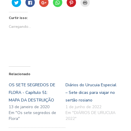
Clique
Clique
Compartilhe
Clique
Clique
Clique
para
para
no
para
para
para
compartilhar
compartilhar
Google+
compartilhar
compartilhar
imprimir(abre
no
no
(abre
no
no
em
Twitter(abre
Facebook(abre
em
WhatsApp(abre
Pinterest(abre
nova
Curtir isso:
em
em
nova
em
em
janela)
nova
nova
janela)
nova
nova
janela)
janela)
janela)
janela)
Carregando...
Relacionado
OS SETE SEGREDOS DE
Diários do Urucuia Especial
FLORA - Capítulo 51:
– Sete dicas para viajar no
MAPA DA DESTRUIÇÃO
sertão rosiano
13 de janeiro de 2020
1 de junho de 2022
Em "Os sete segredos de
Em "DIÁRIOS DE URUCUIA
Flora"
2022"