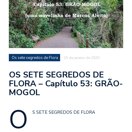
d
a
o
d
c
a
s
Os sete segredos de Flora
15 de janeiro de 2020
t
N
OS SETE SEGREDOS DE
é
FLORA – Capítulo 53: GRÃO-
o
MOGOL
po
q
en
O
vo
S SETE SEGREDOS DE FLORA
a
le
G