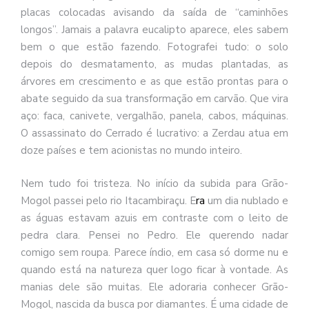
placas colocadas avisando da saída de “caminhões
longos”. Jamais a palavra eucalipto aparece, eles sabem
bem o que estão fazendo. Fotografei tudo: o solo
depois do desmatamento, as mudas plantadas, as
árvores em crescimento e as que estão prontas para o
abate seguido da sua transformação em carvão. Que vira
aço: faca, canivete, vergalhão, panela, cabos, máquinas.
O assassinato do Cerrado é lucrativo: a Zerdau atua em
doze países e tem acionistas no mundo inteiro.
Nem tudo foi tristeza. No início da subida para Grão-
ra
Mogol passei pelo rio Itacambiraçu. E
um dia nublado e
as águas estavam azuis em contraste com o leito de
pedra clara. Pensei no Pedro. Ele querendo nadar
comigo sem roupa. Parece índio, em casa só dorme nu e
quando está na natureza quer logo ficar à vontade. As
manias dele são muitas. Ele adoraria conhecer Grão-
Mogol, nascida da busca por diamantes. É uma cidade de