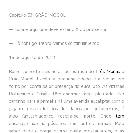
se
ve
Capítulo 53: GRÃO-MOGOL
— Bola, é aqui que deve estar o X do problema.
— Tô contigo, Pedro, vamos continuar lendo.
16 de agosto de 2018
Três Marias
Rumo ao norte: seis horas de estrada de
a
Grão-Mogol. Escolhi a pequena cidade e a região em
torno por conta da onipresença do eucalipto. As vizinhas
Botumirim e Crisália têm enormes áreas plantadas. No
caminho para a primeira há uma avenida eucaliptal com o
gigante devorador dos dois lados por quilômetros, é
tem
algo fantasmagórico, respira-se morte. Onde
eucalipto não há pássaros nem outros animais. Para
saber onde a praga ocorre, basta prestar atenção às