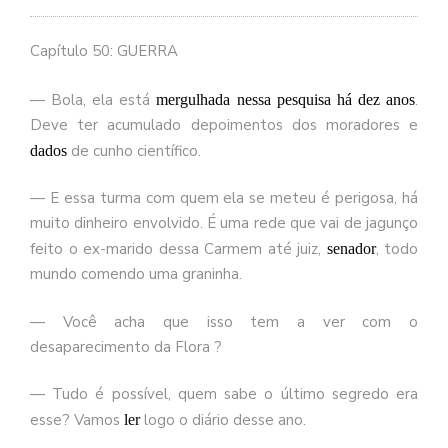
se
ve
Capítulo 50: GUERRA
— Bola, ela está
.
mergulhada nessa pesquisa
há dez anos
Deve ter acumulado depoimentos dos moradores e
de cunho científico.
dados
— E essa turma com quem ela se meteu é perigosa, há
muito dinheiro envolvido. É uma rede que vai de jagunço
feito o ex-marido dessa Carmem até juiz,
, todo
senador
mundo comendo uma graninha.
— Você acha que isso tem a ver com o
desaparecimento da Flora ?
— Tudo é possível, quem sabe o último segredo era
esse? Vamos
logo o diário desse ano.
ler