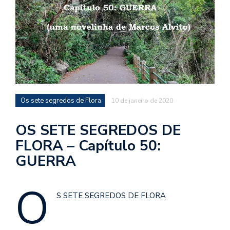
d
a
o
d
c
a
s
Os sete segredos de Flora
10 de janeiro de 2020
t
N
OS SETE SEGREDOS DE
é
FLORA – Capítulo 50:
o
GUERRA
po
q
en
O
vo
S SETE SEGREDOS DE FLORA
a
le
G