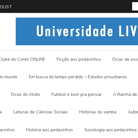
PROUST
História
Clube do Conto ONLINE
Ficção aos pedacinhos
Dicas de escr
do mundo
Em busca do tempo perdido – Estudos proustianos
Dicas do Alvito
Futebol é bom pra pensar
A Rainha de 
a
Leituras de Ciências Sociais
Histórias do samba
Auto
dacinhos
História aos pedacinhos
Sociologia aos pedacinhos