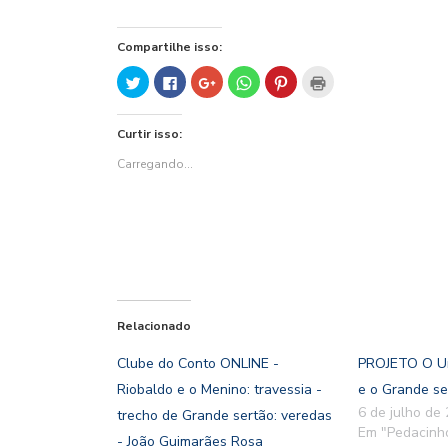
Compartilhe isso:
Clique
Clique
Compartilhe
Clique
Clique
Clique
para
para
no
para
para
para
compartilhar
compartilhar
Google+
compartilhar
compartilhar
imprimir(abre
no
no
(abre
no
no
em
Twitter(abre
Facebook(abre
em
WhatsApp(abre
Pinterest(abre
nova
Curtir isso:
em
em
nova
em
em
janela)
nova
nova
janela)
nova
nova
janela)
janela)
janela)
janela)
Carregando...
Relacionado
Clube do Conto ONLINE -
PROJETO O Ur
Riobaldo e o Menino: travessia -
e o Grande se
6 de julho de
trecho de Grande sertão: veredas
Em "Pedacinh
- João Guimarães Rosa