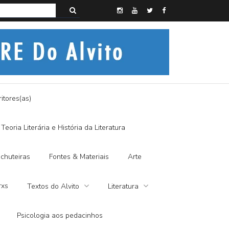
s do Alvito – A FRALDA DE PANO E A DITADURA DIGITAL
itores(as)
Teoria Literária e História da Literatura
chuteiras
Fontes & Materiais
Arte
rxs
Textos do Alvito
Literatura
Psicologia aos pedacinhos