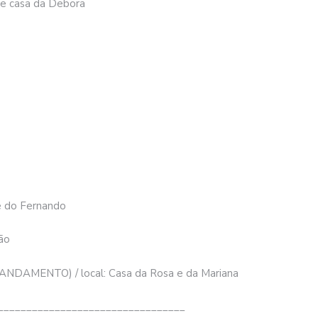
 e casa da Debora
 e do Fernando
oão
 ANDAMENTO) / local: Casa da Rosa e da Mariana
_________________________________