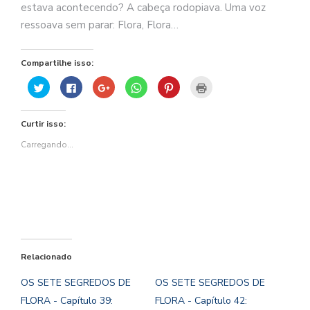
estava acontecendo? A cabeça rodopiava. Uma voz
ressoava sem parar: Flora, Flora…
Compartilhe isso:
Clique
Clique
Compartilhe
Clique
Clique
Clique
para
para
no
para
para
para
compartilhar
compartilhar
Google+
compartilhar
compartilhar
imprimir(abre
no
no
(abre
no
no
em
Twitter(abre
Facebook(abre
em
WhatsApp(abre
Pinterest(abre
nova
Curtir isso:
em
em
nova
em
em
janela)
nova
nova
janela)
nova
nova
janela)
janela)
janela)
janela)
Carregando...
Relacionado
OS SETE SEGREDOS DE
OS SETE SEGREDOS DE
FLORA - Capítulo 39:
FLORA - Capítulo 42: