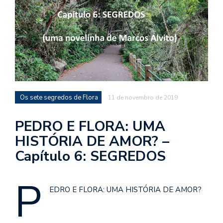
d
a
o
d
c
a
s
Os sete segredos de Flora
11 de novembro de 2019
t
N
PEDRO E FLORA: UMA
é
HISTÓRIA DE AMOR? –
o
Capítulo 6: SEGREDOS
po
q
en
P
vo
EDRO E FLORA: UMA HISTÓRIA DE AMOR?
a
le
G