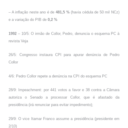
– A inflação neste ano é de
481,5 %
(havia cédula de 50 mil NCz)
e a variação do PIB de
0,2 %
1992
– 10/5: O irmão de Collor, Pedro, denuncia o esquema PC à
revista Veja
26/5: Congresso instaura CPI para apurar denúncia de Pedro
Collor
4/6: Pedro Collor repete a denúncia na CPI do esquema PC
28/9: Impeachment: por 441 votos a favor e 38 contra a Câmara
autoriza o Senado a processar Collor, que é afastado da
presidência (irá renunciar para evitar impedimento);
29/9: O vice Itamar Franco assume a presidência (presidente em
2/10)