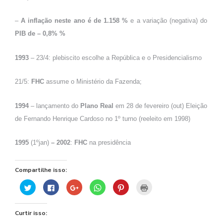
–
A inflação neste ano é de 1.158 %
e a variação (negativa) do
PIB de – 0,8% %
1993
– 23/4: plebiscito escolhe a República e o Presidencialismo
21/5:
FHC
assume o Ministério da Fazenda;
1994
– lançamento do
Plano Real
em 28 de fevereiro (out) Eleição
de Fernando Henrique Cardoso no 1º turno (reeleito em 1998)
1995
(1ºjan)
– 2002
:
FHC
na presidência
Compartilhe isso:
Clique
Clique
Compartilhe
Clique
Clique
Clique
para
para
no
para
para
para
compartilhar
compartilhar
Google+
compartilhar
compartilhar
imprimir(abre
no
no
(abre
no
no
em
Twitter(abre
Facebook(abre
em
WhatsApp(abre
Pinterest(abre
nova
Curtir isso:
em
em
nova
em
em
janela)
nova
nova
janela)
nova
nova