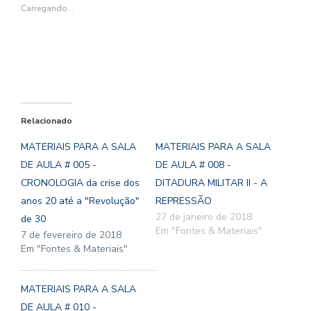
janela)
janela)
janela)
janela)
Carregando...
Relacionado
MATERIAIS PARA A SALA
MATERIAIS PARA A SALA
DE AULA # 005 -
DE AULA # 008 -
CRONOLOGIA da crise dos
DITADURA MILITAR II - A
anos 20 até a "Revolução"
REPRESSÃO
27 de janeiro de 2018
de 30
Em "Fontes & Materiais"
7 de fevereiro de 2018
Em "Fontes & Materiais"
MATERIAIS PARA A SALA
DE AULA # 010 -