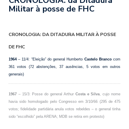
CRONOLOGIA: da Ditadura
se
Militar à posse de FHC
ve
CRONOLOGIA: DA DITADURA MILITAR À POSSE
DE FHC
1964
– 11/4: “Eleição” do general Humberto
Castelo Branco
com
361 votos (72 abstenções, 37 ausências, 5 votos em outros
generais)
1967
– 15/3: Posse do general Arthur
Costa e Silva
, cujo nome
havia sido homologado pelo Congresso em 3/10/66 (295 de 475
votos; fidelidade partidária anula votos rebeldes – o general tinha
sido “escolhido” pela ARENA; MDB se retira em protesto)