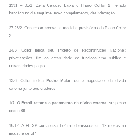
1991
– 31/1: Zélia Cardoso baixa o
Plano Collor 2
: feriado
bancário no dia seguinte, novo congelamento, desindexação
27-28/2: Congresso aprova as medidas provisórias do Plano Collor
2
14/3: Collor lança seu Projeto de Reconstrução Nacional:
privatizações, fim da estabilidade do funcionalismo público e
universidades pagas
13/6: Collor indica
Pedro Malan
como negociador da dívida
externa junto aos credores
1/7:
O Brasil retoma o pagamento da dívida externa
, suspenso
desde 89
16/12: A FIESP contabiliza 172 mil demissões em 12 meses na
indústria de SP