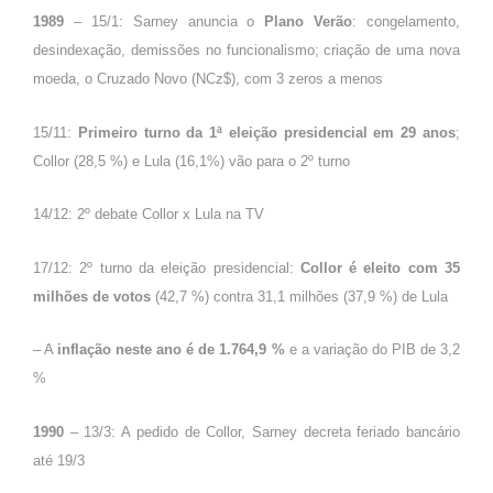
1989
– 15/1: Sarney anuncia o
Plano Verão
: congelamento,
desindexação, demissões no funcionalismo; criação de uma nova
moeda, o Cruzado Novo (NCz$), com 3 zeros a menos
15/11:
Primeiro turno da 1ª eleição presidencial em 29 anos
;
Collor (28,5 %) e Lula (16,1%) vão para o 2º turno
14/12: 2º debate Collor x Lula na TV
17/12: 2º turno da eleição presidencial:
Collor é eleito com 35
milhões de votos
(42,7 %) contra 31,1 milhões (37,9 %) de Lula
– A
inflação neste ano é de 1.764,9 %
e a variação do PIB de 3,2
%
1990
– 13/3: A pedido de Collor, Sarney decreta feriado bancário
até 19/3