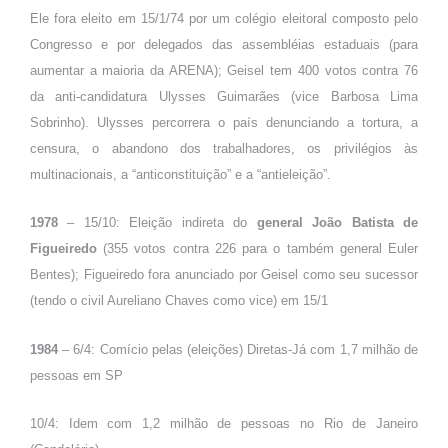
Ele fora eleito em 15/1/74 por um colégio eleitoral composto pelo
Congresso e por delegados das assembléias estaduais (para
aumentar a maioria da ARENA); Geisel tem 400 votos contra 76
da anti-candidatura Ulysses Guimarães (vice Barbosa Lima
Sobrinho). Ulysses percorrera o país denunciando a tortura, a
censura, o abandono dos trabalhadores, os privilégios às
multinacionais, a “anticonstituição” e a “antieleição”.
1978
– 15/10: Eleição indireta do
general João Batista de
Figueiredo
(355 votos contra 226 para o também general Euler
Bentes); Figueiredo fora anunciado por Geisel como seu sucessor
(tendo o civil Aureliano Chaves como vice) em 15/1
1984
– 6/4: Comício pelas (eleições) Diretas-Já com 1,7 milhão de
pessoas em SP
10/4: Idem com 1,2 milhão de pessoas no Rio de Janeiro