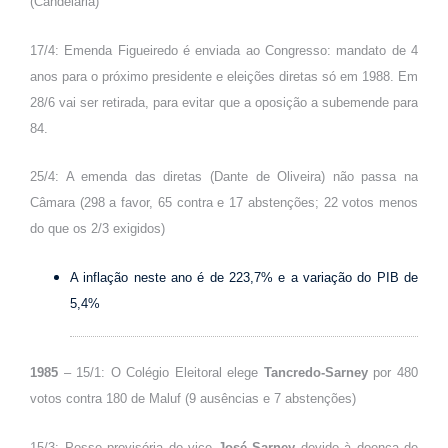
(Candelária)
17/4: Emenda Figueiredo é enviada ao Congresso: mandato de 4
anos para o próximo presidente e eleições diretas só em 1988. Em
28/6 vai ser retirada, para evitar que a oposição a subemende para
84.
25/4: A emenda das diretas (Dante de Oliveira) não passa na
Câmara (298 a favor, 65 contra e 17 abstenções; 22 votos menos
do que os 2/3 exigidos)
A inflação neste ano é de 223,7% e a variação do PIB de
5,4%
1985
– 15/1: O Colégio Eleitoral elege
Tancredo-Sarney
por 480
votos contra 180 de Maluf (9 ausências e 7 abstenções)
15/3: Posse provisória do vice
José Sarney
devido à doença de