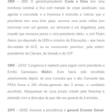
1969
– 28/8: O general-presidente
Costa e Silva
tem uma
trombose cerebral e fica com metade do corpo paralisado; sua
agenda é cancelada e a imprensa é instruída a noticiar que o
presidente tem uma forte gripe; assume uma junta militar (um
triunvirato com um general, um almirante e um brigadeiro), para
impedir que tomasse posse o vice-presidente eleito, o civil Pedro
Aleixo (ex-deputado da UDN e ministro da Educação) – que havia
discordado do AI-5, ou os sucessores previstos, pela ordem:
presidentes da Câmara, do Senado e do STF
1969
– 22/10: Congresso é reaberto para sagrar como presidente a
Emílio Garrastazu
Médici
, Este havia sido escolhido
anteriormente depois de uma consulta que o alto Comando das
FFAA fizera a 240 oficiais-generais das 3 armas; o candidato
escolhido, Albuquerque de Lima (muito votado pela Marinha) é
preterido com a desculpa de que não era general de 4 estrelas.
1974
– 15/03: Assume a presidência o
general Ernesto
Geisel
.