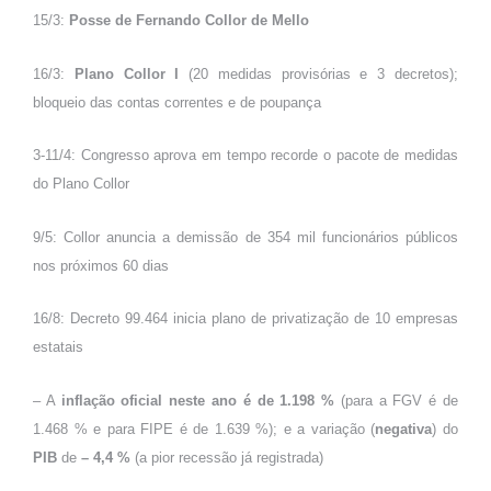
15/3:
Posse de Fernando Collor de Mello
16/3:
Plano Collor I
(20 medidas provisórias e 3 decretos);
bloqueio das contas correntes e de poupança
3-11/4: Congresso aprova em tempo recorde o pacote de medidas
do Plano Collor
9/5: Collor anuncia a demissão de 354 mil funcionários públicos
nos próximos 60 dias
16/8: Decreto 99.464 inicia plano de privatização de 10 empresas
estatais
– A
inflação oficial neste ano é de 1.198 %
(para a FGV é de
1.468 % e para FIPE é de 1.639 %); e a variação (
negativa
) do
PIB
de
– 4,4 %
(a pior recessão já registrada)