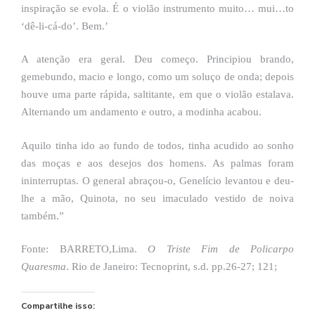
inspiração se evola. É o violão instrumento muito… mui…to
‘dê-li-cá-do’. Bem.’
A atenção era geral. Deu começo. Principiou brando,
gemebundo, macio e longo, como um soluço de onda; depois
houve uma parte rápida, saltitante, em que o violão estalava.
Alternando um andamento e outro, a modinha acabou.
Aquilo tinha ido ao fundo de todos, tinha acudido ao sonho
das moças e aos desejos dos homens. As palmas foram
ininterruptas. O general abraçou-o, Genelício levantou e deu-
lhe a mão, Quinota, no seu imaculado vestido de noiva
também.”
Fonte: BARRETO,Lima.
O Triste Fim de Policarpo
Quaresma
. Rio de Janeiro: Tecnoprint, s.d. pp.26-27; 121;
Compartilhe isso: