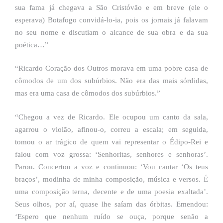
sua fama já chegava a São Cristóvão e em breve (ele o
esperava) Botafogo convidá-lo-ia, pois os jornais já falavam
no seu nome e discutiam o alcance de sua obra e da sua
poética…”
“Ricardo Coração dos Outros morava em uma pobre casa de
cômodos de um dos subúrbios. Não era das mais sórdidas,
mas era uma casa de cômodos dos subúrbios.”
“Chegou a vez de Ricardo. Ele ocupou um canto da sala,
agarrou o violão, afinou-o, correu a escala; em seguida,
tomou o ar trágico de quem vai representar o Édipo-Rei e
falou com voz grossa: ‘Senhoritas, senhores e senhoras’.
Parou. Concertou a voz e continuou: ‘Vou cantar ‘Os teus
braços’, modinha de minha composição, música e versos. É
uma composição terna, decente e de uma poesia exaltada’.
Seus olhos, por aí, quase lhe saíam das órbitas. Emendou:
‘Espero que nenhum ruído se ouça, porque senão a