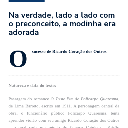
se
ve
Na verdade, lado a lado com
o preconceito, a modinha era
adorada
O
sucesso de Ricardo Coração dos Outros
Natureza e data do texto:
Passagem do romance
O Triste Fim de Policarpo
Quaresma
,
de Lima Barreto, escrito em 1911. A personagem central da
obra, o funcionário público Policarpo Quaresma, tenta
aprender violão com seu amigo Ricardo Coração dos Outros
– o qual seria um retrato do famoso Catulo da Paixão