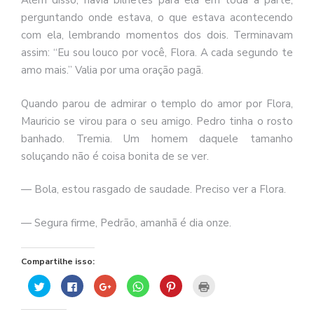
Além disso, havia bilhetes para ela em toda a parte,
perguntando onde estava, o que estava acontecendo
com ela, lembrando momentos dos dois. Terminavam
assim: “Eu sou louco por você, Flora. A cada segundo te
amo mais.” Valia por uma oração pagã.
Quando parou de admirar o templo do amor por Flora,
Mauricio se virou para o seu amigo. Pedro tinha o rosto
banhado. Tremia. Um homem daquele tamanho
soluçando não é coisa bonita de se ver.
— Bola, estou rasgado de saudade. Preciso ver a Flora.
— Segura firme, Pedrão, amanhã é dia onze.
Compartilhe isso:
Clique
Clique
Compartilhe
Clique
Clique
Clique
para
para
no
para
para
para
compartilhar
compartilhar
Google+
compartilhar
compartilhar
imprimir(abre
no
no
(abre
no
no
em