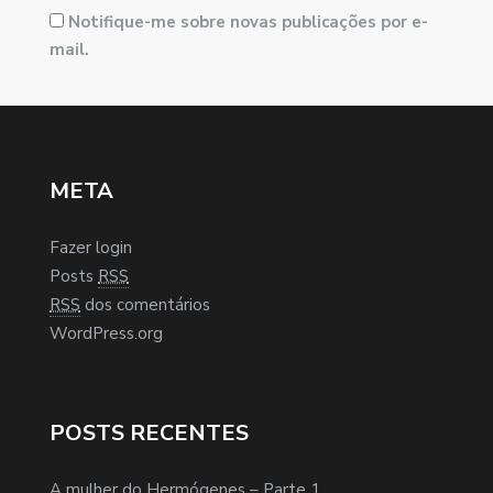
Notifique-me sobre novas publicações por e-
mail.
META
Fazer login
Posts
RSS
RSS
dos comentários
WordPress.org
POSTS RECENTES
A mulher do Hermógenes – Parte 1