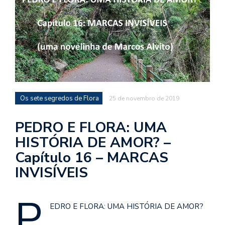
d
a
o
d
c
a
s
Os sete segredos de Flora
25 de novembro de 2019
t
N
PEDRO E FLORA: UMA
é
HISTÓRIA DE AMOR? –
o
Capítulo 16 – MARCAS
po
q
INVISÍVEIS
en
vo
P
a
EDRO E FLORA: UMA HISTÓRIA DE AMOR?
le
G