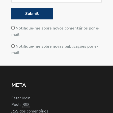
Notifique-me sobre novos comentários por e-
mail.
Notifique-me sobre novas publicações por e-
mail.
META
Fazer login
Posts
RSS
RSS
dos comentários