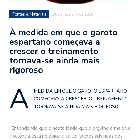
se
ve
Fontes & Materiais
26 de fevereiro de 2018
À medida em que o garoto
espartano começava a
crescer o treinamento
tornava-se ainda mais
rigoroso
À
MEDIDA EM QUE O GAROTO ESPARTANO
COMEÇAVA A CRESCER, O TREINAMENTO
TORNAVA-SE AINDA MAIS RIGOROSO
“Entendendo que é nesta idade que o orgulho é maior, a
insolência está no ápice e as tentações advindas dos