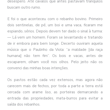
desespero. Até cavalos que antes pastavam tranquilos
buscam outro rumo.
E foi o que aconteceu com o rebanho bovino. Primeiro
dois sentinelas, de pé, um boi e uma vaca, ficaram me
espiando, sérios. Depois devem ter dado o sinal à turma:
— Lá vem um homem. Foram se levantando e tratando
de ir embora para bem longe. Decerto ouviram aquela
música que o Paulinho da Viola: “a maldade [da raça
humana] não tem fim”. Os bois e vacas, antes de
escaparem, olham você nos olhos. Pelo jeito não os
convenci das minhas boas intenções.
Os pastos estão cada vez extensos, mas agora não
carecem mais de fechos, por toda a parte a terra está
cercada com arame liso, as porteiras demarcando a
entrada das propriedades, mata-burros para evitar a
saída dos rebanhos.