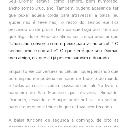
Seu Diomar estava, como sempre, bem humorado,
ancho sorriso urucuiano. Também, pudera: apesar de ter
que puxar aquela corda para atravessar a balsa (eu
ajudei, não é leve não), o resto do tempo ele fica
pescando ou de prosa. Tem dia que fisga dois, tem dia
que fisga doze. Riobaldo afirma ser crença popular que
Urucuiano
conversa
com
o
peixe
para vir
no
anzol ”. O
“
senhor ache e não ache”. O que sei é que seu Diomar,
meu amigo, diz que ali já pescou surubim e dourado.
Enquanto ele conversava no celular, fiquei pensando que
bom espião ele poderia ser, sabe de tudo: todo mundo
e todas as coisas acabam passando por ali. No livro, o
barqueiro do São Francisco que atravessa Riobaldo,
Diadorim, Jesualdo e Alaripe pede notícias do sertão,
parece querer se inteirar do que estava acontecendo.
A balsa funciona de segunda a domingo, de oito às