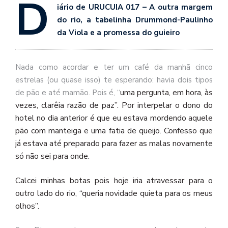
D
se
iário de URUCUIA 017 – A outra margem
ve
do rio, a tabelinha Drummond-Paulinho
da Viola e a promessa do guieiro
Nada como acordar e ter um café da manhã cinco
estrelas (ou quase isso) te esperando: havia dois tipos
uma
pergunta,
em
hora,
às
de pão e até mamão. Pois é, “
vezes,
clarêia
razão
de
paz”. Por interpelar o dono do
hotel no dia anterior é que eu estava mordendo aquele
pão com manteiga e uma fatia de queijo. Confesso que
já estava até preparado para fazer as malas novamente
só não sei para onde.
Calcei minhas botas pois hoje iria atravessar para o
outro lado do rio, “queria novidade quieta para os meus
olhos”.