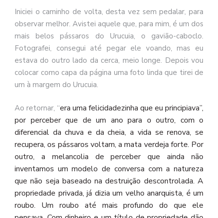
Iniciei o caminho de volta, desta vez sem pedalar, para
observar melhor. Avistei aquele que, para mim, é um dos
mais belos pássaros do Urucuia, o gavião-caboclo.
Fotografei, consegui até pegar ele voando, mas eu
estava do outro lado da cerca, meio longe. Depois vou
colocar como capa da página uma foto linda que tirei de
um à margem do Urucuia.
era
uma
felicidadezinha
que eu
principiava”,
Ao retornar, “
por perceber que de um ano para o outro, com o
diferencial da chuva e da cheia, a vida se renova, se
recupera, os pássaros voltam, a mata verdeja forte. Por
outro, a melancolia de perceber que ainda não
inventamos um modelo de conversa com a natureza
que não seja baseado na destruição descontrolada. A
propriedade privada, já dizia um velho anarquista, é um
roubo. Um roubo até mais profundo do que ele
pensava. Com dinheiro e um título de propriedade dão