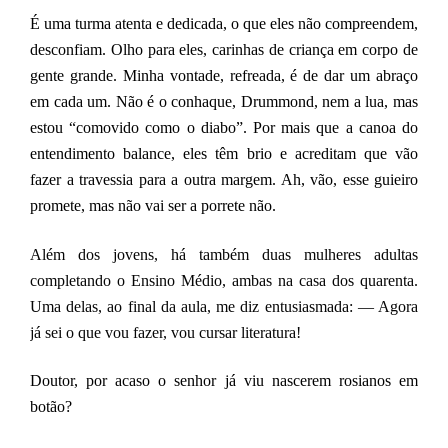
É uma turma
atenta e
dedicada,
o que eles não compreendem,
desconfiam. Olho para eles, carinhas de criança em corpo de
gente grande. Minha vontade, refreada, é de dar um abraço
em cada um.
Não é o conhaque, Drummond, nem a lua, mas
estou “comovido como o diabo”.
Por mais que a canoa do
entendimento balance, eles têm brio e acreditam que vão
fazer a travessia para a outra margem. Ah, vão, esse guieiro
promete,
mas não vai ser a porrete não.
Além dos jovens, há também duas mulheres adultas
completando o Ensino Médio, ambas na casa dos quarenta.
Uma delas, ao final da aula, me diz entusiasmada: — Agora
já sei o que vou fazer, vou cursar literatura!
Doutor, p
or acaso o senhor já viu n
ascerem
rosianos em
botão?