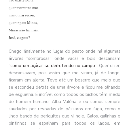
não existe porta;
quer morrer no mar,
mas o mar secou;
quer ir para Minas,
Minas não há mais.
José, e agora?
Chego finalmente no lugar do pasto onde há algumas
árvores “sombrosas” onde vacas e bois descansam
como um
açúcar
se
derretendo no
campo”
“
. Quer dizer,
descansavam, pois assim que me viram, já de longe,
ficaram em alerta. Teve até um bezerro que meio que
se escondeu detrás de uma árvore e ficou me olhando
de esguelha. É incrível como todos os bichos têm medo
de homem humano. Alba Valéria e eu somos sempre
saudados por revoadas de pássaros em fuga, como o
lindo bando de periquitos que vi hoje. Galos, galinhas e
pintinhos se espalham para todos os lados, em