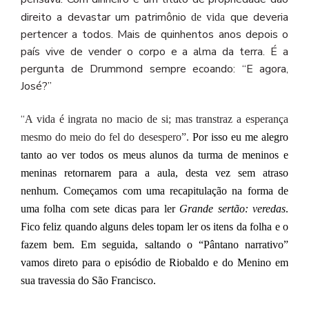
direito a devastar um patrimônio
que deveria
de vida
pertencer a todos. Mais de quinhentos anos depois o
país vive de vender o corpo e a alma da terra. É a
pergunta de Drummond sempre ecoando: “E agora,
José?”
“
A
vida
é
ingrata no
macio
de
si;
mas
transtraz
a
esperança
mesmo
do
meio
do
fel
do
desespero”.
Por isso eu me alegro
tanto ao ver todos os meus alunos da turma de meninos e
meninas retornarem para a aula, desta vez sem atraso
nenhum
. Começamos com uma recapitulação na forma de
uma folha com sete dicas para ler
Grande sertão: veredas
.
Fico feliz quando alguns deles topam ler os itens da folha e o
fazem bem. Em seguida, saltando o “Pântano narrativo”
vamos direto para o episódio de Riobaldo e do Menino em
sua travessia do São Francisco.