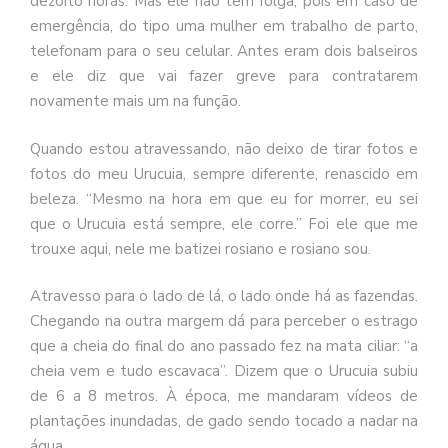
dezoito horas. Mas ele não tem folga, pois em caso de
emergência, do tipo uma mulher em trabalho de parto,
telefonam para o seu celular. Antes eram dois balseiros
e ele diz que vai fazer greve para contratarem
novamente mais um na função.
Quando estou atravessando, não deixo de tirar fotos e
fotos do meu Urucuia, sempre diferente, renascido em
beleza. “Mesmo na hora em que eu for morrer, eu sei
que o Urucuia está sempre, ele corre.” Foi ele que me
trouxe aqui, nele me batizei rosiano e rosiano sou.
Atravesso para o lado de lá, o lado onde há as fazendas.
Chegando na outra margem dá para perceber o estrago
que a cheia do final do ano passado fez na mata ciliar: “a
cheia vem e tudo escavaca”. Dizem que o Urucuia subiu
de 6 a 8 metros. À época, me mandaram vídeos de
plantações inundadas, de gado sendo tocado a nadar na
água.