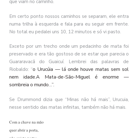
que viam no caminho.
Em certo ponto nossos caminhos se separam, ele entra
numa trilha à esquerda e fala para eu seguir em frente.
No total eu pedalei uns 10, 12 minutos e só vi pasto.
Exceto por um trecho onde um pedacinho de mata foi
preservado e era tão gostoso de se estar que parecia o
Guararavacã do Guaicuí. Lembrei das palavras de
o
Urucúia
—
lá
onde
houve
matas
sem
sol
Riobaldo: “
nem
idade.A
Mata-de-São-Miguel
é
enorme
—
sombreia
o
mundo…”.
Se Drummond dizia que “Minas não há mais”, Urucuia,
nesse sentido das matas infinitas, também não há mais.
Com a chave na mão
quer abrir a porta,