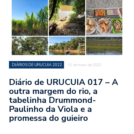
d
a
o
d
c
a
s
t
DIÁRIOS DE URUCUIA 2022
11 de maio de 2022
N
é
Diário de URUCUIA 017 – A
o
outra margem do rio, a
po
tabelinha Drummond-
q
en
Paulinho da Viola e a
vo
promessa do guieiro
a
le
G