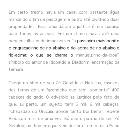
Em certo trecho havia um canal com bastante água
marcando o fim da pastagem e outro até dividindo duas
propriedades. Essa abundância aquática é um paraíso
para todos os animais. Em um charco, havia até uma
passarim
mais
bonito
pequena ilha, onde imaginei ver “o
e
engraçadinho
de
rio-abaixo
e
rio-acima
de
rio-abaixo
e
rio-acima: o
que
se
chama
o
manuelzinho-da-croa”,
símbolo do amor de Riobaldo e Diadorim, encarnação da
ternura.
Chego no sítio de seu Zé Geraldo e Natalina, caseiros
das terras de um fazendeiro que tem “somente” 400
cabeças de gado. O advérbio se justifica pelo fato de
que, ali perto, um sujeito tem 5 mil, 6 mil cabeças.
“Chapadão do Urucuia, aonde tanto boi berra”, repete
Riobaldo mais de uma vez. Só que o patrão de seu Zé
Geraldo, um homem que veio de fora, tem mais três ou