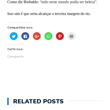
Como diz Riobaldo:
“
tudo
neste
mundo
podia
ser
beleza”.
Isso sim é que seria alcançar a terceira margem do rio.
Compartilhe isso:
Clique
Clique
Compartilhe
Clique
Clique
Clique
para
para
no
para
para
para
compartilhar
compartilhar
Google+
compartilhar
compartilhar
imprimir(abre
no
no
(abre
no
no
em
Twitter(abre
Facebook(abre
em
WhatsApp(abre
Pinterest(abre
nova
Curtir isso:
em
em
nova
em
em
janela)
nova
nova
janela)
nova
nova
janela)
janela)
janela)
janela)
Carregando...
RELATED POSTS