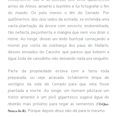
antes de Arinos, amarrei o burrinho e fui fotografar o fim
do mundo. Ou pelo menos o fim do Cerrado. Por
quilômetros, dos dois lados da estrada, se estendia uma
vasta plantação da árvore com encosto, endominhada,
tão nefasta, peçonhenta e maligna que nem vou dizer o
nome. Ao longe, divisei um lindo buritizal começando a
morrer por conta da vizinhança dos paus do Mafarro,
desses enviados do Carocho que parece que bebem a
água toda de canudinho não deixando nada pra ninguém.
Parte da propriedade estava com a terra toda
preparada, ou seja: arrasada, totalmente limpa de
vestígios da vida do Cerrado para que nela fosse
plantada a morte. Ao longe, um homem pilotava um
trator amarelo e um pivô gigantesco sugava água do
ribeirão mais próximo para regar as sementes d’
O-Que-
Porque depois disso não dá para rir mesmo.
Nunca-Se-Ri.