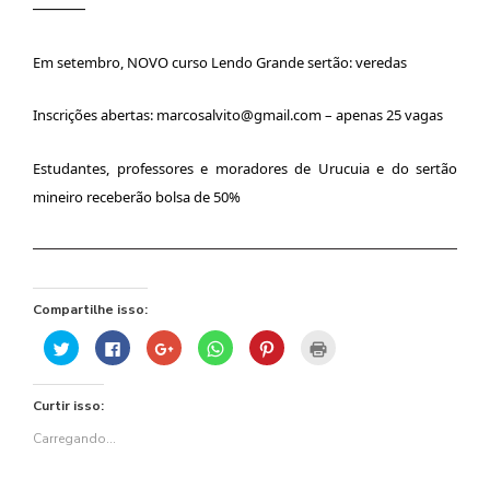
———
Em setembro, NOVO curso Lendo Grande sertão: veredas
Inscrições abertas: marcosalvito@gmail.com – apenas 25 vagas
Estudantes, professores e moradores de Urucuia e do sertão
mineiro receberão bolsa de 50%
———————————————————————————
Compartilhe isso:
Clique
Clique
Compartilhe
Clique
Clique
Clique
para
para
no
para
para
para
compartilhar
compartilhar
Google+
compartilhar
compartilhar
imprimir(abre
no
no
(abre
no
no
em
Twitter(abre
Facebook(abre
em
WhatsApp(abre
Pinterest(abre
nova
Curtir isso:
em
em
nova
em
em
janela)
nova
nova
janela)
nova
nova
janela)
janela)
janela)
janela)
Carregando...