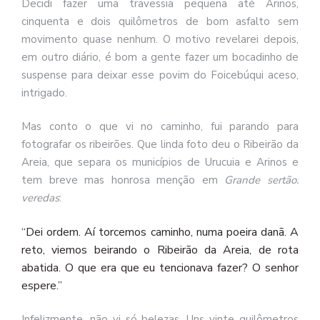
Decidi fazer uma travessia pequena até Arinos,
cinquenta e dois quilômetros de bom asfalto sem
movimento quase nenhum. O motivo revelarei depois,
em outro diário, é bom a gente fazer um bocadinho de
suspense para deixar esse povim do Foicebúqui aceso,
intrigado.
Mas conto o que vi no caminho, fui parando para
fotografar os ribeirões. Que linda foto deu o Ribeirão da
Areia, que separa os municípios de Urucuia e Arinos e
tem breve mas honrosa menção em
Grande sertão:
veredas
:
Dei
ordem.
Aí
torcemos
caminho,
numa
poeira
danã.
A
“
reto,
viemos
beirando
o
Ribeirão
da Areia,
de
rota
abatida.
O
que
era que
eu
tencionava
fazer?
O
senhor
espere.”
Infelizmente, não vi só belezas. Uns vinte quilômetros