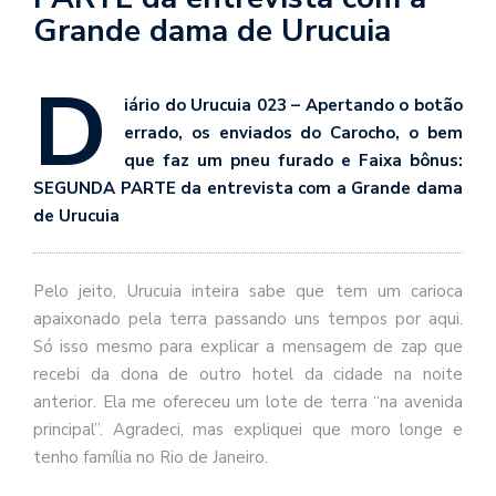
se
Grande dama de Urucuia
ve
D
iário do Urucuia 023 –
Apertando o botão
errado, os enviados do Carocho, o bem
que faz um pneu furado e Faixa bônus:
SE
GUNDA PARTE
da entrevista com a Grande dama
de Urucuia
Pelo jeito, Urucuia inteira sabe que tem um carioca
apaixonado pela terra passando uns tempos por aqui.
Só isso mesmo para explicar a mensagem de zap que
recebi da dona de outro hotel da cidade na noite
anterior. Ela me ofereceu um lote de terra “na avenida
principal”. Agradeci, mas expliquei que moro longe e
tenho família no Rio de Janeiro.