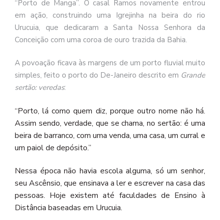
“Porto de Manga”. O casal Ramos novamente entrou
em ação, construindo uma Igrejinha na beira do rio
Urucuia, que dedicaram a Santa Nossa Senhora da
Conceição com uma coroa de ouro trazida da Bahia.
A povoação ficava às margens de um porto fluvial muito
simples, feito o porto do De-Janeiro descrito em
Grande
sertão: veredas
:
Porto,
lá
como
quem
diz,
porque
outro
nome
não
há.
“
Assim
sendo,
verdade,
que
se
chama,
no
sertão:
é
uma
beira de
barranco,
com
uma
venda,
uma
casa,
um
curral
e
um
paiol
de
depósito.”
Nessa época não havia escola alguma, só um senhor,
seu Ascênsio, que ensinava a ler e escrever na casa das
pessoas. Hoje existem até faculdades de Ensino à
Distância baseadas em Urucuia.