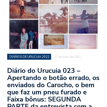
d
a
o
d
c
a
s
t
DIÁRIOS DE URUCUIA 2022
17 de maio de 2022
N
é
o
Diário do Urucuia 023 –
po
Apertando o botão errado, os
q
enviados do Carocho, o bem
en
vo
que faz um pneu furado e
a
Faixa bônus: SEGUNDA
le
G
PARTE da entrevista com a