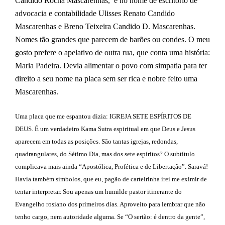
Candido Rocha Mascarenhas, e no nome de escritório de
advocacia e contabilidade Ulisses Renato Candido
Mascarenhas e Breno Teixeira Candido D. Mascarenhas.
Nomes tão grandes que parecem de barões ou condes. O meu
gosto prefere o apelativo de outra rua, que conta uma história:
Maria Padeira. Devia alimentar o povo com simpatia para ter
direito a seu nome na placa sem ser rica e nobre feito uma
Mascarenhas.
Uma placa que me espantou dizia: IGREJA SETE ESPÍRITOS DE
DEUS. É um verdadeiro Kama Sutra espiritual em que Deus e Jesus
aparecem em todas as posições. São tantas igrejas, redondas,
quadrangulares, do Sétimo Dia, mas dos sete espíritos? O subtítulo
complicava mais ainda “Apostólica, Profética e de Libertação”. Saravá!
Havia também símbolos, que eu, pagão de carteirinha irei me eximir de
tentar interpretar. Sou apenas um humilde pastor itinerante do
Evangelho rosiano dos primeiros dias. Aproveito para lembrar que não
tenho cargo, nem autoridade alguma. Se “O sertão: é dentro da gente”,