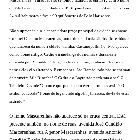
Mascarenhas.” Paraopeba só se tornou município em 1912 com o nome
de Vila Paraopeba, encurtado em 1931 para Paraopeba. Atualmente tem
24 mil habitantes e fica a 99 quilômetros de Belo Horizonte.
Não surpreende que a encantadora praça principal da cidade se chame
Coronel Caetano Mascarenhas, nome do criador da fábrica de tecidos e
que também dá nome à cidade vizinha: Caetanópolis. No livro aparece
com o nome antigo: Cedro e a mudança dos nomes é duramente
criticada por Riobaldo: “Hoje, mudou de nome, mudaram. Todos os
nomes eles vão alterando. É em senhas. São Romão todo não se chamou
de primeiro Vila Risonha? O Cedro e o Bagre não perderam o ser? O
Tabuleiro-Grande? Como é que podem remover uns nomes assim? O
senhor concorda? Nome de lugar onde alguém já nasceu, devia de estar
sagrado.”
O nome Mascarenhas não aparece só na praça central. Está
presente também no nome de ruas:
avenida José Candido
Mascarenhas,
rua Agenor Mascarenhas, avenida Antonio