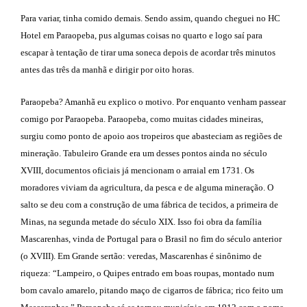
Para variar, tinha comido demais. Sendo assim, quando cheguei no HC
Hotel em Paraopeba, pus algumas coisas no quarto e logo saí para
escapar à tentação de tirar uma soneca depois de acordar três minutos
antes das três da manhã e dirigir por oito horas.
Paraopeba? Amanhã eu explico o motivo. Por enquanto venham passear
comigo por Paraopeba. Paraopeba, como muitas cidades mineiras,
surgiu como ponto de apoio aos tropeiros que abasteciam as regiões de
mineração. Tabuleiro Grande era um desses pontos ainda no século
XVIII, documentos oficiais já mencionam o arraial em 1731. Os
moradores viviam da agricultura, da pesca e de alguma mineração. O
salto se deu com a construção de uma fábrica de tecidos, a primeira de
Minas, na segunda metade do século XIX. Isso foi obra da família
Mascarenhas, vinda de Portugal para o Brasil no fim do século anterior
(o XVIII). Em Grande sertão: veredas, Mascarenhas é sinônimo de
riqueza: “Lampeiro, o Quipes entrado em boas roupas, montado num
bom cavalo amarelo, pitando maço de cigarros de fábrica; rico feito um