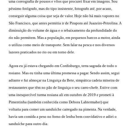
uma coreografia de pousos e vôos que procurei fixar em imagens. Sou
péssimo fotógrafo, mas do tipo insistente, fotografo até, por acaso,
conseguir alguma coisa que seja de valor. Hoje não há mais vapores no
São Francisco, que antes permitia ir de Pirapora até Juazeiro-Petrolina. A
diminuição do volume de água e o rebaixamento da profundidade do
rio não permitem. Mas a população, em pequenos barcos a motor, ainda
o utiliza como meio de transporte. Sem falar na pesca e nos diversos
lazeres praticados no rio ou em torno dele.
Agora eu já estava chegando em Cordisburgo, terra sagrada de todo o
rosiano. Mas eu tinha uma última promessa a pagar. Sendo assim, segui
adiante e fui almoçar na Linguiça da Bete, simpática cadeia mineira de
restaurantes que têm no pão de linguiça o seu carro-chefe. Estive com
uma inesquecível turma rosiana ali em outubro de 2019 e prometi à
Pimentinha (também conhecida como Debora Lahtermaher) que
voltaria para comer um sanduíche carregado na pimenta. Na verdade,
havia um comida a peso no forno de lenha bem convidativo e adiei o
sanduíche para outro dia.