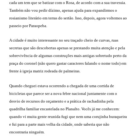
cada um tem que se batizar com o Rosa, de acordo com a sua travessia.
Também não vou pedir dízimo, apenas ajuda para expandirmos o
rosianismo literário em terras do sertão. Isso, depois, agora voltemos ao
passeio por Paraopeba.
A cidade é muito interessante no seu traçado cheio de curvas, ruas
secretas que são descobertas apenas se prestando muita atenção e pela
sobrevivência de algumas construções mais antigas sobretudo perto da
praça do coronel (não quero gastar caracteres falando o nome todo) em
frente à igreja matriz rodeada de palmeiras.
Quando cheguei estava ocorrendo a chegada de uma corrida de
bicicletas que parece ser a nova febre nacional juntamente com o
desvio de recursos do orçamento e a prática de rachadinha pela
quadrilha familiar encastelada no Planalto. Vocês já me conhecem:
quando vi muita gente reunida fugi que nem uma corujinha buraqueira
e fui para a parte mais velha da cidade, onde saberia que não
encontraria ninguém.