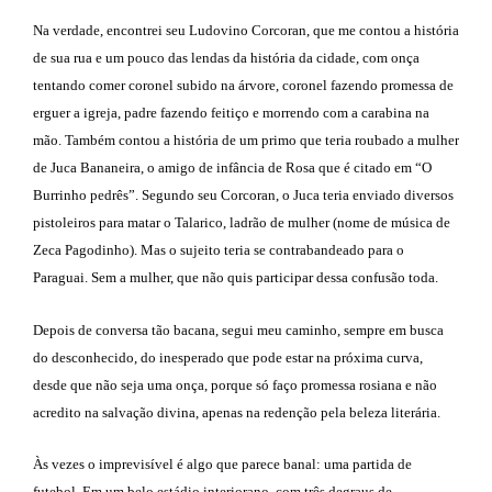
Na verdade, encontrei seu Ludovino Corcoran, que me contou a história
de sua rua e um pouco das lendas da história da cidade, com onça
tentando comer coronel subido na árvore, coronel fazendo promessa de
erguer a igreja, padre fazendo feitiço e morrendo com a carabina na
mão. Também contou a história de um primo que teria roubado a mulher
de Juca Bananeira, o amigo de infância de Rosa que é citado em “O
Burrinho pedrês”. Segundo seu Corcoran, o Juca teria enviado diversos
pistoleiros para matar o Talarico, ladrão de mulher (nome de música de
Zeca Pagodinho). Mas o sujeito teria se contrabandeado para o
Paraguai. Sem a mulher, que não quis participar dessa confusão toda.
Depois de conversa tão bacana, segui meu caminho, sempre em busca
do desconhecido, do inesperado que pode estar na próxima curva,
desde que não seja uma onça, porque só faço promessa rosiana e não
acredito na salvação divina, apenas na redenção pela beleza literária.
Às vezes o imprevisível é algo que parece banal: uma partida de
futebol. Em um belo estádio interiorano, com três degraus de