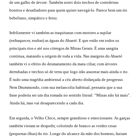
de um galho de árvore. Também notei dois trechos de corredeiras
bonitos e desafiadores para quem quiser navegá-lo. Parece bem um rio
bebeliano, simpático e feroz.
Infelizmente vi também as traquitanas com motores a supilar
(enfraquecer, roubar) as águas do Abaeté. E que estão em todos os
principais rios e até nos córregos de Minas Gerais. É uma sangria
continua, matando a origem de toda a vida. Nas margens do Abaeté
também vi o efeito do desmatamento da mata ciliar, com árvores
derrubadas e trechos só de terra que logo irão assorear mais ainda o rio.
É tudo uma tragédia ambiental a céu aberto disfarçada de progresso.
Nem Drummondo, com sua melancolia habitual, pensaria que a sua
frase poderia ser um dia tomada no sentido literal: “Minas não há mais”.
Ainda há, mas vai desaparecendo a cada dia.
Em seguida, o Velho Chico, sempre grandioso e emocionante. As garças
também vieram se despedir, colorindo de branco as verdes croas
(pequenas ilhas) do rio. Longe do alcance da mão dos homens, faziam