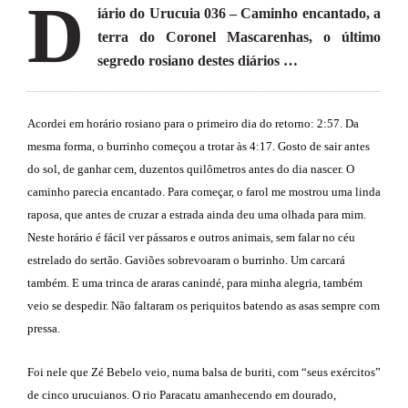
D
se
iário do Urucuia 036 – Caminho encantado, a
ve
terra do Coronel Mascarenhas, o último
segredo rosiano destes diários …
Acordei em horário rosiano para o primeiro dia do retorno: 2:57. Da
mesma forma, o burrinho começou a trotar às 4:17. Gosto de sair antes
do sol, de ganhar cem, duzentos quilômetros antes do dia nascer. O
caminho parecia encantado. Para começar, o farol me mostrou uma linda
raposa, que antes de cruzar a estrada ainda deu uma olhada para mim.
Neste horário é fácil ver pássaros e outros animais, sem falar no céu
estrelado do sertão. Gaviões sobrevoaram o burrinho. Um carcará
também. E uma trinca de araras canindé, para minha alegria, também
veio se despedir. Não faltaram os periquitos batendo as asas sempre com
pressa.
Foi nele que Zé Bebelo veio, numa balsa de buriti, com “seus exércitos”
de cinco urucuianos. O rio Paracatu amanhecendo em dourado,