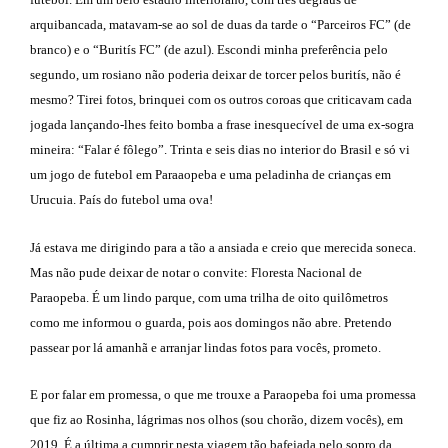
arquibancada, matavam-se ao sol de duas da tarde o “Parceiros FC” (de
branco) e o “Buritís FC” (de azul). Escondi minha preferência pelo
segundo, um rosiano não poderia deixar de torcer pelos buritís, não é
mesmo? Tirei fotos, brinquei com os outros coroas que criticavam cada
jogada lançando-lhes feito bomba a frase inesquecível de uma ex-sogra
mineira: “Falar é fôlego”. Trinta e seis dias no interior do Brasil e só vi
um jogo de futebol em Paraaopeba e uma peladinha de crianças em
Urucuia. País do futebol uma ova!
Já estava me dirigindo para a tão a ansiada e creio que merecida soneca.
Mas não pude deixar de notar o convite: Floresta Nacional de
Paraopeba. É um lindo parque, com uma trilha de oito quilômetros
como me informou o guarda, pois aos domingos não abre. Pretendo
passear por lá amanhã e arranjar lindas fotos para vocês, prometo.
E por falar em promessa, o que me trouxe a Paraopeba foi uma promessa
que fiz ao Rosinha, lágrimas nos olhos (sou chorão, dizem vocês), em
2019. É a última a cumprir nesta viagem tão bafejada pelo sopro da