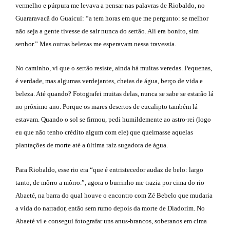
vermelho e púrpura me levava a pensar nas palavras de Riobaldo, no
Guararavacã do Guaicuí: “a tem horas em que me pergunto: se melhor
não seja a gente tivesse de sair nunca do sertão. Ali era bonito, sim
senhor.” Mas outras belezas me esperavam nessa travessia.
No caminho, vi que o sertão resiste, ainda há muitas veredas. Pequenas,
é verdade, mas algumas verdejantes, cheias de água, berço de vida e
beleza. Até quando? Fotografei muitas delas, nunca se sabe se estarão lá
no próximo ano. Porque os mares desertos de eucalipto também lá
estavam. Quando o sol se firmou, pedi humildemente ao astro-rei (logo
eu que não tenho crédito algum com ele) que queimasse aquelas
plantações de morte até a última raiz sugadora de água.
Para Riobaldo, esse rio era “que é entristecedor audaz de belo: largo
tanto, de môrro a môrro.”, agora o burrinho me trazia por cima do rio
Abaeté, na barra do qual houve o encontro com Zé Bebelo que mudaria
a vida do narrador, então sem rumo depois da morte de Diadorim. No
Abaeté vi e consegui fotografar uns anus-brancos, soberanos em cima