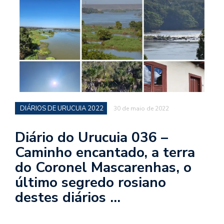
d
a
o
d
c
a
s
t
DIÁRIOS DE URUCUIA 2022
30 de maio de 2022
N
é
Diário do Urucuia 036 –
o
Caminho encantado, a terra
po
do Coronel Mascarenhas, o
q
en
último segredo rosiano
vo
destes diários …
a
le
G