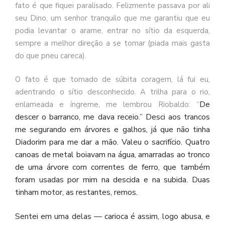
fato é que fiquei paralisado. Felizmente passava por ali
seu Dino, um senhor tranquilo que me garantiu que eu
podia levantar o arame, entrar no sítio da esquerda,
sempre a melhor direção a se tomar (piada mais gasta
do que pneu careca).
O fato é que tomado de súbita coragem, lá fui eu,
adentrando o sítio desconhecido. A trilha para o rio,
De
enlameada e íngreme, me lembrou Riobaldo: “
descer
o
barranco,
me
dava
receio.” Desci aos trancos
me segurando em árvores e galhos, já que não tinha
Diadorim para me dar a mão. Valeu o sacrifício. Quatro
canoas de metal boiavam na água, amarradas ao tronco
de uma árvore com correntes de ferro, que também
foram usadas por mim na descida e na subida. Duas
tinham motor, as r
estantes,
remos.
Sentei em uma delas — carioca é assim, logo abusa, e