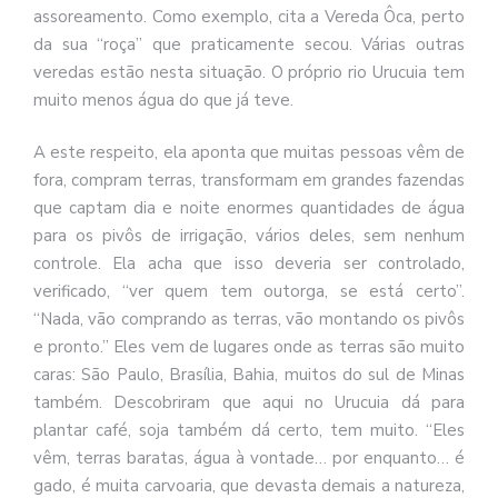
assoreamento. Como exemplo, cita a Vereda Ôca, perto
da sua “roça” que praticamente secou. Várias outras
veredas estão nesta situação. O próprio rio Urucuia tem
muito menos água do que já teve.
A este respeito, ela aponta que muitas pessoas vêm de
fora, compram terras, transformam em grandes fazendas
que captam dia e noite enormes quantidades de água
para os pivôs de irrigação, vários deles, sem nenhum
controle. Ela acha que isso deveria ser controlado,
verificado, “ver quem tem outorga, se está certo”.
“Nada, vão comprando as terras, vão montando os pivôs
e pronto.” Eles vem de lugares onde as terras são muito
caras: São Paulo, Brasília, Bahia, muitos do sul de Minas
também. Descobriram que aqui no Urucuia dá para
plantar café, soja também dá certo, tem muito. “Eles
vêm, terras baratas, água à vontade… por enquanto… é
gado, é muita carvoaria, que devasta demais a natureza,