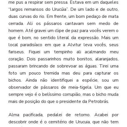
me pus a respirar sem pressa. Estava em um daqueles
“
largos
remansos
do Urucúia”. De um lado e de outro,
duas curvas do rio. Em frente, um bom pedaço de mata
cerrada. Ali os pássaros cantavam sem medo de
homem. Até gravei um clipe de paz para vocês verem o
que é bom, no sentido literal da expressão. Mais um
local paradisíaco em que a Alvitur leva vocês, seus
fariseus. Fiquei um tempinho ali acalmando meu
coração. Dois passarinhos muito bonitos, alaranjados,
passaram brincando de sobrevoar as águas. Tirei uma
foto um pouco tremida mas deu para capturar os
bichos.
Ainda não identifiquei a espécie, sou um
observador de pássaros de meia-tigela. Um que eu
sempre vejo é o belíssimo corrupião, mas o bicho muda
mais de posição do que o presidente da Petrobrás.
Alma pacificada, pedalei de retorno. Acabei por
descobrir onde é o cemitério de Urucuia, que não tem