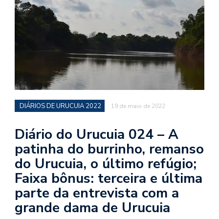
d
a
o
d
c
a
s
t
DIÁRIOS DE URUCUIA 2022
19 de maio de 2022
N
é
Diário do Urucuia 024 – A
o
patinha do burrinho, remanso
po
do Urucuia, o último refúgio;
q
en
Faixa bônus: terceira e última
vo
parte da entrevista com a
a
le
grande dama de Urucuia
G