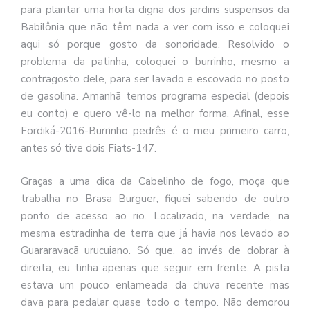
para plantar uma horta digna dos jardins suspensos da
Babilônia que não têm nada a ver com isso e coloquei
aqui só porque gosto da sonoridade. Resolvido o
problema da patinha, coloquei o burrinho, mesmo a
contragosto dele, para ser lavado e escovado no posto
de gasolina. Amanhã temos programa especial (depois
eu conto) e quero vê-lo na melhor forma. Afinal, esse
Fordiká-2016-Burrinho pedrês é o meu primeiro carro,
antes só tive dois Fiats-147.
Graças a uma dica da Cabelinho de fogo, moça que
trabalha no Brasa Burguer, fiquei sabendo de outro
ponto de acesso ao rio. Localizado, na verdade, na
mesma estradinha de terra que já havia nos levado ao
Guararavacã urucuiano. Só que, ao invés de dobrar à
direita, eu tinha apenas que seguir em frente. A pista
estava um pouco enlameada da chuva recente mas
dava para pedalar quase todo o tempo. Não demorou