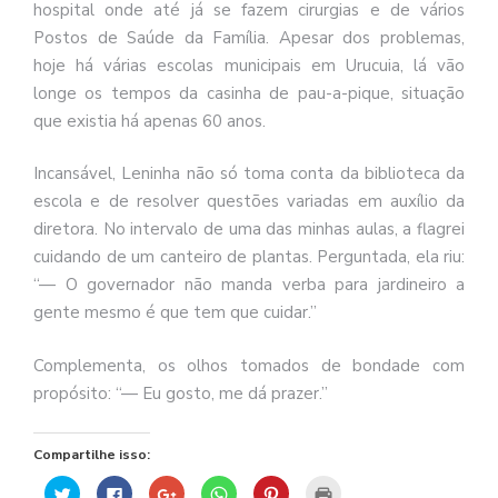
hospital onde até já se fazem cirurgias e de vários
Postos de Saúde da Família. Apesar dos problemas,
hoje há várias escolas municipais em Urucuia, lá vão
longe os tempos da casinha de pau-a-pique, situação
que existia há apenas 60 anos.
Incansável, Leninha não só toma conta da biblioteca da
escola e de resolver questões variadas em auxílio da
diretora. No intervalo de uma das minhas aulas, a flagrei
cuidando de um canteiro de plantas. Perguntada, ela riu:
“— O governador não manda verba para jardineiro a
gente mesmo é que tem que cuidar.”
Complementa, os olhos tomados de bondade com
propósito: “— Eu gosto, me dá prazer.”
Compartilhe isso:
Clique
Clique
Compartilhe
Clique
Clique
Clique