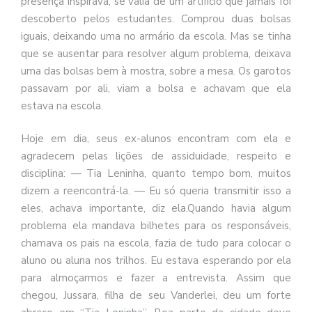
presença inspirava, se valia de um artifício que jamais foi
descoberto pelos estudantes. Comprou duas bolsas
iguais, deixando uma no armário da escola. Mas se tinha
que se ausentar para resolver algum problema, deixava
uma das bolsas bem à mostra, sobre a mesa. Os garotos
passavam por ali, viam a bolsa e achavam que ela
estava na escola.
Hoje em dia, seus ex-alunos encontram com ela e
agradecem pelas lições de assiduidade, respeito e
disciplina: — Tia Leninha, quanto tempo bom, muitos
dizem a reencontrá-la. — Eu só queria transmitir isso a
eles, achava importante, diz ela.Quando havia algum
problema ela mandava bilhetes para os responsáveis,
chamava os pais na escola, fazia de tudo para colocar o
aluno ou aluna nos trilhos. Eu estava esperando por ela
para almoçarmos e fazer a entrevista. Assim que
chegou, Jussara, filha de seu Vanderlei, deu um forte