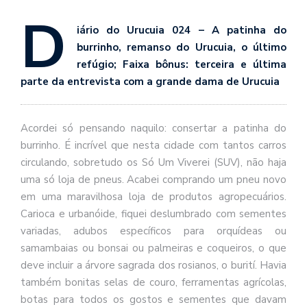
se
D
ve
iário do Urucuia 024 – A patinha do
burrinho, remanso do Urucuia, o último
refúgio; Faixa bônus: terceira e última
parte da entrevista com a grande dama de Urucuia
Acordei só pensando naquilo: consertar a patinha do
burrinho. É incrível que nesta cidade com tantos carros
circulando, sobretudo os Só Um Viverei (SUV), não haja
uma só loja de pneus. Acabei comprando um pneu novo
em uma maravilhosa loja de produtos agropecuários.
Carioca e urbanóide, fiquei deslumbrado com sementes
variadas, adubos específicos para orquídeas ou
samambaias ou bonsai ou palmeiras e coqueiros, o que
deve incluir a árvore sagrada dos rosianos, o burití. Havia
também bonitas selas de couro, ferramentas agrícolas,
botas para todos os gostos e sementes que davam