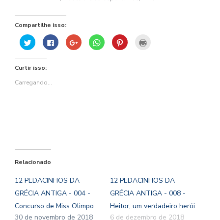
Compartilhe isso:
Clique
Clique
Compartilhe
Clique
Clique
Clique
para
para
no
para
para
para
compartilhar
compartilhar
Google+
compartilhar
compartilhar
imprimir(abre
no
no
(abre
no
no
em
Twitter(abre
Facebook(abre
em
WhatsApp(abre
Pinterest(abre
nova
Curtir isso:
em
em
nova
em
em
janela)
nova
nova
janela)
nova
nova
janela)
janela)
janela)
janela)
Carregando...
Relacionado
12 PEDACINHOS DA
12 PEDACINHOS DA
GRÉCIA ANTIGA - 004 -
GRÉCIA ANTIGA - 008 -
Concurso de Miss Olimpo
Heitor, um verdadeiro herói
30 de novembro de 2018
6 de dezembro de 2018