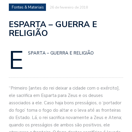
se
Fontes & Materiais
26 de fevereiro de 2018
ve
ESPARTA – GUERRA E
RELIGIÃO
E
SPARTA – GUERRA E RELIGIÃO
“Primeiro [antes do rei deixar a cidade com o exército],
ele sacrifica em Esparta para Zeus e os deuses
associados a ele. Caso haja bons presságios, o ‘portador
do fogo’ toma o fogo do altar e o leva até as fronteiras
do Estado. Lá, o rei sacrifica novamente a Zeus e Atena;
quando os presságios de ambos são positivos, ele