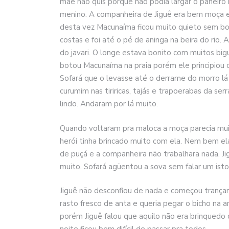
mãe não quis porque não podia largar o paneiro 
menino. A companheira de Jiguê era bem moça e
desta vez Macunaíma ficou muito quieto sem bo
costas e foi até o pé de aninga na beira do rio.
do javari. O longe estava bonito com muitos bi
botou Macunaíma na praia porém ele principiou 
Sofará que o levasse até o derrame do morro lá
curumim nas tiriricas, tajás e trapoerabas da ser
lindo. Andaram por lá muito.
Quando voltaram pra maloca a moça parecia muit
herói tinha brincado muito com ela. Nem bem el
de puçá e a companheira não trabalhara nada. Ji
muito. Sofará agüentou a sova sem falar um isto
Jiguê não desconfiou de nada e começou trançan
rasto fresco de anta e queria pegar o bicho na
porém Jiguê falou que aquilo não era brinquedo 