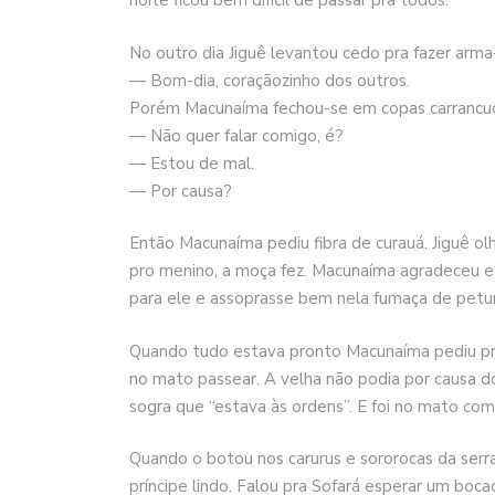
noite ficou bem difícil de passar pra todos.
No outro dia Jiguê levantou cedo pra fazer arma-
— Bom-dia, coraçãozinho dos outros.
Porém Macunaíma fechou-se em copas carrancu
— Não quer falar comigo, é?
— Estou de mal.
— Por causa?
Então Macunaíma pediu fibra de curauá. Jiguê ol
pro menino, a moça fez. Macunaíma agradeceu e 
para ele e assoprasse bem nela fumaça de petu
Quando tudo estava pronto Macunaíma pediu pra
no mato passear. A velha não podia por causa d
sogra que “estava às ordens”. E foi no mato com 
Quando o botou nos carurus e sororocas da serra
príncipe lindo. Falou pra Sofará esperar um boc