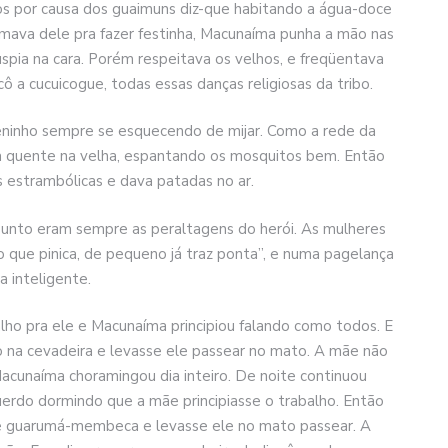
os por causa dos guaimuns diz-que habitando a água-doce
mava dele pra fazer festinha, Macunaíma punha a mão nas
spia na cara. Porém respeitava os velhos, e freqüentava
ô a cucuicogue, todas essas danças religiosas da tribo.
eninho sempre se esquecendo de mijar. Como a rede da
va quente na velha, espantando os mosquitos bem. Então
s estrambólicas e dava patadas no ar.
sunto eram sempre as peraltagens do herói. As mulheres
o que pinica, de pequeno já traz ponta”, e numa pagelança
a inteligente.
o pra ele e Macunaíma principiou falando como todos. E
 na cevadeira e levasse ele passear no mato. A mãe não
Macunaíma choramingou dia inteiro. De noite continuou
erdo dormindo que a mãe principiasse o trabalho. Então
 de guarumá-membeca e levasse ele no mato passear. A