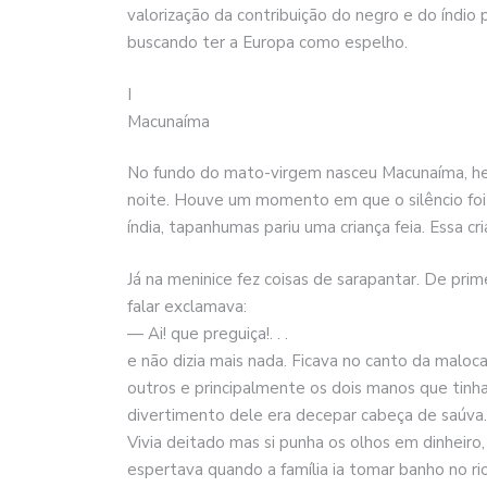
valorização da contribuição do negro e do índio 
buscando ter a Europa como espelho.
I
Macunaíma
No fundo do mato-virgem nasceu Macunaíma, heró
noite. Houve um momento em que o silêncio foi
índia, tapanhumas pariu uma criança feia. Essa 
Já na meninice fez coisas de sarapantar. De prime
falar exclamava:
— Ai! que preguiça!. . .
e não dizia mais nada. Ficava no canto da maloca
outros e principalmente os dois manos que tinh
divertimento dele era decepar cabeça de saúva.
Vivia deitado mas si punha os olhos em dinhei
espertava quando a família ia tomar banho no r