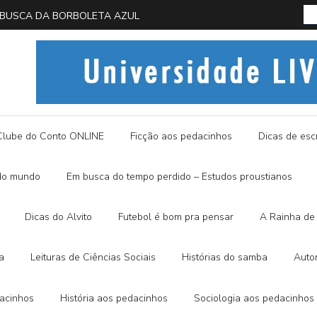
 EM BUSCA DA BORBOLETA AZUL
História
Clube do Conto ONLINE
Ficção aos pedacinhos
Dicas de escr
do mundo
Em busca do tempo perdido – Estudos proustianos
Dicas do Alvito
Futebol é bom pra pensar
A Rainha de 
a
Leituras de Ciências Sociais
Histórias do samba
Auto
dacinhos
História aos pedacinhos
Sociologia aos pedacinhos