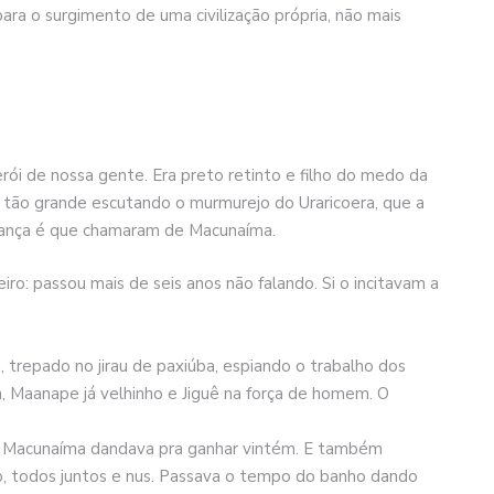
para o surgimento de uma civilização própria, não mais
i de nossa gente. Era preto retinto e filho do medo da
 tão grande escutando o murmurejo do Uraricoera, que a
criança é que chamaram de Macunaíma.
iro: passou mais de seis anos não falando. Si o incitavam a
, trepado no jirau de paxiúba, espiando o trabalho dos
a, Maanape já velhinho e Jiguê na força de homem. O
ro, Macunaíma dandava pra ganhar vintém. E também
io, todos juntos e nus. Passava o tempo do banho dando