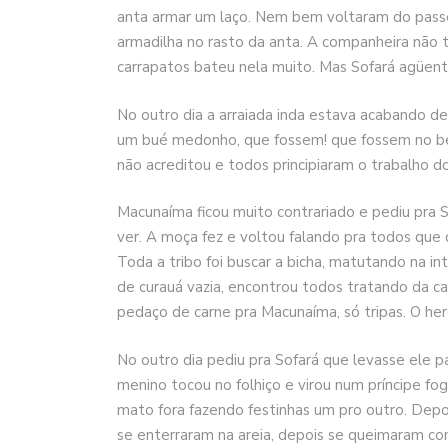
anta armar um laço. Nem bem voltaram do passe
armadilha no rasto da anta. A companheira não tr
carrapatos bateu nela muito. Mas Sofará agüent
No outro dia a arraiada inda estava acabando d
um bué medonho, que fossem! que fossem no be
não acreditou e todos principiaram o trabalho do
Macunaíma ficou muito contrariado e pediu pra
ver. A moça fez e voltou falando pra todos que 
Toda a tribo foi buscar a bicha, matutando na i
de curauá vazia, encontrou todos tratando da ca
pedaço de carne pra Macunaíma, só tripas. O heró
No outro dia pediu pra Sofará que levasse ele 
menino tocou no folhiço e virou num príncipe fog
mato fora fazendo festinhas um pro outro. Depoi
se enterraram na areia, depois se queimaram co