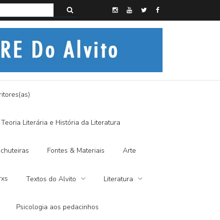
s do Alvito – SEMI-MÍSTICO, SIM SENHOR
itores(as)
Teoria Literária e História da Literatura
chuteiras
Fontes & Materiais
Arte
rxs
Textos do Alvito
Literatura
Psicologia aos pedacinhos