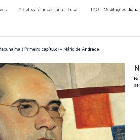
ios
A Beleza é necessária – Fotos
TAO – Meditações diária
unaíma ( Primeiro capítulo) – Mário de Andrade
N
No
se