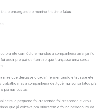
ilha e enxergando o menino tristinho falou:
do.
hou pra ele com ódio e mandou a companheira arranjar fio
foi pedir pro pai-de-terreiro que trançasse uma corda
m.
 mãe que deixasse o cachiri fermentando e levasse ele
o trabalho mas a companheira de Jiguê mui sonsa falou pra
o piá nas costas.
pilheira, o pequeno foi crescendo foi crescendo e virou
adinho que já voltava pra brincarem e foi no bebedouro da