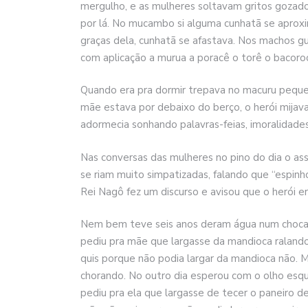
mergulho, e as mulheres soltavam gritos gozad
por lá. No mucambo si alguma cunhatã se aproxi
graças dela, cunhatã se afastava. Nos machos gu
com aplicação a murua a poracê o torê o bacoroc
Quando era pra dormir trepava no macuru pequ
mãe estava por debaixo do berço, o herói mija
adormecia sonhando palavras-feias, imoralidade
Nas conversas das mulheres no pino do dia o as
se riam muito simpatizadas, falando que “espinh
Rei Nagô fez um discurso e avisou que o herói er
Nem bem teve seis anos deram água num chocalh
pediu pra mãe que largasse da mandioca ralando
quis porque não podia largar da mandioca não. 
chorando. No outro dia esperou com o olho esqu
pediu pra ela que largasse de tecer o paneiro