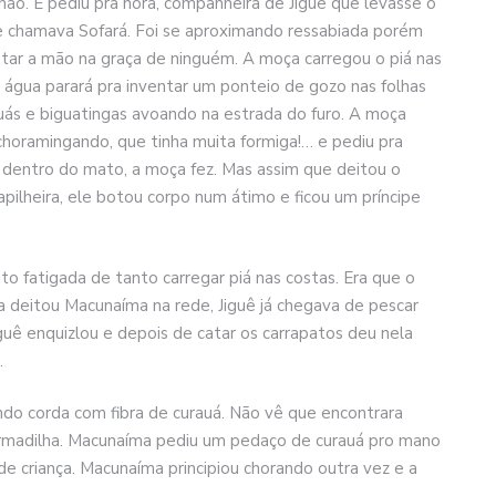
não. E pediu pra nora, companheira de Jiguê que levasse o
 chamava Sofará. Foi se aproximando ressabiada porém
tar a mão na graça de ninguém. A moça carregou o piá nas
 A água parará pra inventar um ponteio de gozo nas folhas
guás e biguatingas avoando na estrada do furo. A moça
choramingando, que tinha muita formiga!… e pediu pra
 dentro do mato, a moça fez. Mas assim que deitou o
rapilheira, ele botou corpo num átimo e ficou um príncipe
o fatigada de tanto carregar piá nas costas. Era que o
a deitou Macunaíma na rede, Jiguê já chegava de pescar
guê enquizlou e depois de catar os carrapatos deu nela
.
do corda com fibra de curauá. Não vê que encontrara
 armadilha. Macunaíma pediu um pedaço de curauá pro mano
de criança. Macunaíma principiou chorando outra vez e a