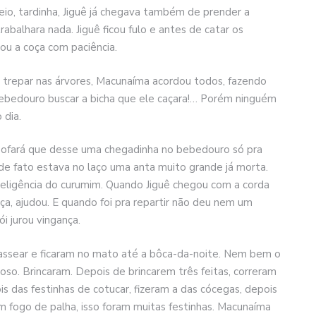
io, tardinha, Jiguê já chegava também de prender a
abalhara nada. Jiguê ficou fulo e antes de catar os
ou a coça com paciência.
e trepar nas árvores, Macunaíma acordou todos, fazendo
bedouro buscar a bicha que ele caçara!… Porém ninguém
 dia.
 Sofará que desse uma chegadinha no bebedouro só pra
de fato estava no laço uma anta muito grande já morta.
nteligência do curumim. Quando Jiguê chegou com a corda
ça, ajudou. E quando foi pra repartir não deu nem um
i jurou vingança.
passear e ficaram no mato até a bôca-da-noite. Nem bem o
oso. Brincaram. Depois de brincarem três feitas, correram
s das festinhas de cotucar, fizeram a das cócegas, depois
m fogo de palha, isso foram muitas festinhas. Macunaíma