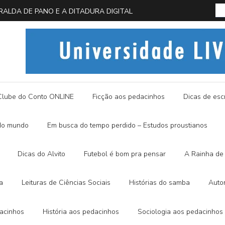
 A FRALDA DE PANO E A DITADURA DIGITAL
História
Clube do Conto ONLINE
Ficção aos pedacinhos
Dicas de escr
do mundo
Em busca do tempo perdido – Estudos proustianos
Dicas do Alvito
Futebol é bom pra pensar
A Rainha de 
a
Leituras de Ciências Sociais
Histórias do samba
Auto
dacinhos
História aos pedacinhos
Sociologia aos pedacinhos