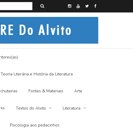
s do Alvito – EM BUSCA DA BORBOLETA AZUL
itores(as)
Teoria Literária e História da Literatura
chuteiras
Fontes & Materiais
Arte
rxs
Textos do Alvito
Literatura
Psicologia aos pedacinhos