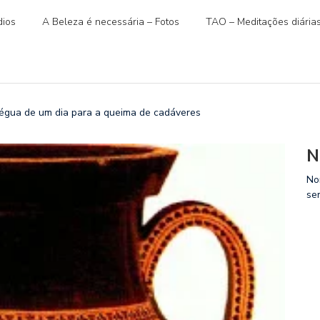
ios
A Beleza é necessária – Fotos
TAO – Meditações diária
régua de um dia para a queima de cadáveres
N
No
se