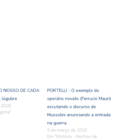
 NOSSO DE CADA
PORTELLI - O exemplo do
l lúgubre
operário novato (Ferrucio Mauri)
e 2018
escutando o discurso de
goria"
Mussolini anunciando a entrada
na guerra
5 de março de 2020
Em "História - trechos de