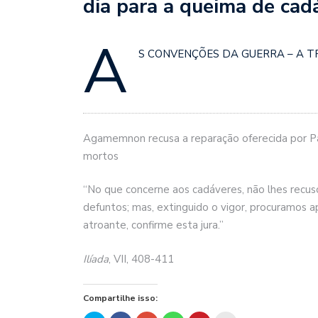
dia para a queima de cad
A
S CONVENÇÕES DA GUERRA – A T
Agamemnon recusa a reparação oferecida por Pá
mortos
“No que concerne aos cadáveres, não lhes recu
defuntos; mas, extinguido o vigor, procuramos a
atroante, confirme esta jura.”
Ilíada
, VII, 408-411
Compartilhe isso: