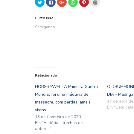
Clique
Clique
Compartilhe
Clique
Clique
Clique
para
para
no
para
para
para
compartilhar
compartilhar
Google+
compartilhar
compartilhar
imprimir(abre
no
no
(abre
no
no
em
Twitter(abre
Facebook(abre
em
WhatsApp(abre
Pinterest(abre
nova
Curtir isso:
em
em
nova
em
em
janela)
nova
nova
janela)
nova
nova
janela)
janela)
janela)
janela)
Carregando...
Relacionado
HOBSBAWM - A Primeira Guerra
O DRUMMOND
Mundial foi uma máquina de
DIA - Madriga
17 de abril d
massacre, com perdas jamais
Em "Sem cate
vistas
13 de fevereiro de 2020
Em "História - trechos de
autores"