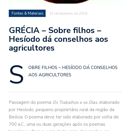
se
ve
Fontes & Materiais
15 de fevereiro de 2018
GRÉCIA – Sobre filhos –
Hesíodo dá conselhos aos
agricultores
S
OBRE FILHOS – HESÍODO DÁ CONSELHOS
AOS AGRICULTORES
Passagem do poema
Os Trabalhos e os Dias
, elaborado
por Hesíodo, pequeno proprietário rural da região da
Beócia. O poema deve ter sido elaborado por volta de
700 a.C., uma ou duas gerações após os poemas