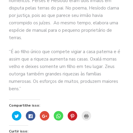
homéricos. Perses e Hesíodo eram dois irmãos em
disputa pelas terras do pai. No poema, Hesíodo clama
por justiça, pois ao que parece seu irmão havia
corrompido os juízes. Ao mesmo tempo, elabora uma
espécie de manual para o pequeno proprietário de
terras.
“É ao filho único que compete vigiar a casa paterna e é
assim que a riqueza aumenta nas casas. Oxalá morras
velho e deixes somente um filho em teu lugar. Zeus
outorga também grandes riquezas às famílias
numerosas. Os esforços de muitos, produzem maiores
bens.”
Compartilhe isso:
Clique
Clique
Compartilhe
Clique
Clique
Clique
para
para
no
para
para
para
compartilhar
compartilhar
Google+
compartilhar
compartilhar
imprimir(abre
no
no
(abre
no
no
em
Twitter(abre
Facebook(abre
em
WhatsApp(abre
Pinterest(abre
nova
Curtir isso:
em
em
nova
em
em
janela)