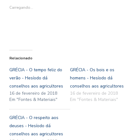
nova
nova
janela)
nova
nova
janela)
janela)
janela)
janela)
Carregando...
Relacionado
GRÉCIA - O tempo feliz do
GRÉCIA - Os bois e os
verão - Hesíodo dá
homens - Hesíodo dá
conselhos aos agricultores
conselhos aos agricultores
16 de fevereiro de 2018
16 de fevereiro de 2018
Em "Fontes & Materiais"
Em "Fontes & Materiais"
GRÉCIA - O respeito aos
deuses - Hesíodo dá
conselhos aos agricultores