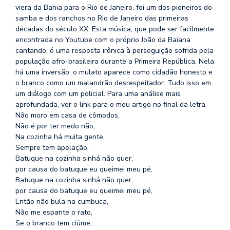
se
viera da Bahia para o Rio de Janeiro, foi um dos pioneiros do
ve
samba e dos ranchos no Rio de Janeiro das primeiras
décadas do século XX. Esta música, que pode ser facilmente
encontrada no Youtube com o próprio João da Baiana
cantando, é uma resposta irônica à perseguição sofrida pela
população afro-brasileira durante a Primeira República. Nela
há uma inversão: o mulato aparece como cidadão honesto e
o branco como um malandrão desrespeitador. Tudo isso em
um diálogo com um policial. Para uma análise mais
aprofundada, ver o link para o meu artigo no final da letra.
Não moro em casa de cômodos,
Não é por ter medo não,
Na cozinha há muita gente,
Sempre tem apelação,
Batuque na cozinha sinhá não quer,
por causa do batuque eu queimei meu pé,
Batuque na cozinha sinhá não quer,
por causa do batuque eu queimei meu pé,
Então não bula na cumbuca,
Não me espante o rato,
Se o branco tem ciúme,