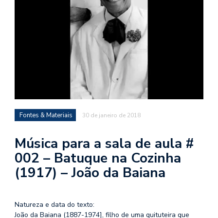
d
a
o
d
c
a
s
t
Fontes & Materiais
30 de janeiro de 2018
N
é
Música para a sala de aula #
o
po
002 – Batuque na Cozinha
q
(1917) – João da Baiana
en
vo
a
le
Natureza e data do texto:
G
João da Baiana (1887-1974], filho de uma quituteira que