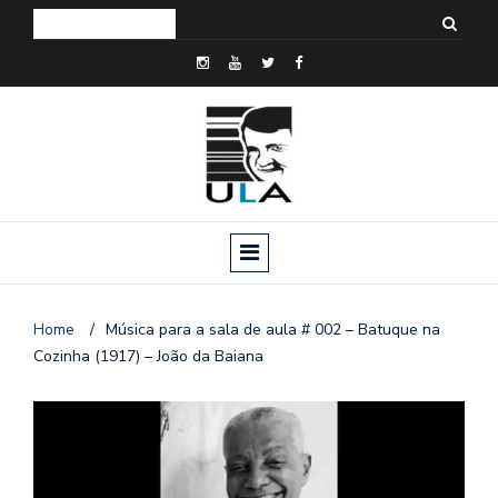
Home
/
Música para a sala de aula # 002 – Batuque na
Cozinha (1917) – João da Baiana
o
n
a