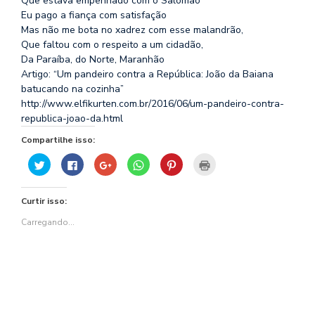
Que estava empenhado com o Salomão
Eu pago a fiança com satisfação
Mas não me bota no xadrez com esse malandrão,
Que faltou com o respeito a um cidadão,
Da Paraíba, do Norte, Maranhão
Artigo: “Um pandeiro contra a República: João da Baiana
batucando na cozinha”
http://www.elfikurten.com.br/2016/06/um-pandeiro-contra-
republica-joao-da.html
Compartilhe isso:
Clique
Clique
Compartilhe
Clique
Clique
Clique
para
para
no
para
para
para
compartilhar
compartilhar
Google+
compartilhar
compartilhar
imprimir(abre
no
no
(abre
no
no
em
Twitter(abre
Facebook(abre
em
WhatsApp(abre
Pinterest(abre
nova
Curtir isso:
em
em
nova
em
em
janela)
nova
nova
janela)
nova
nova
janela)
janela)
janela)
janela)
Carregando...