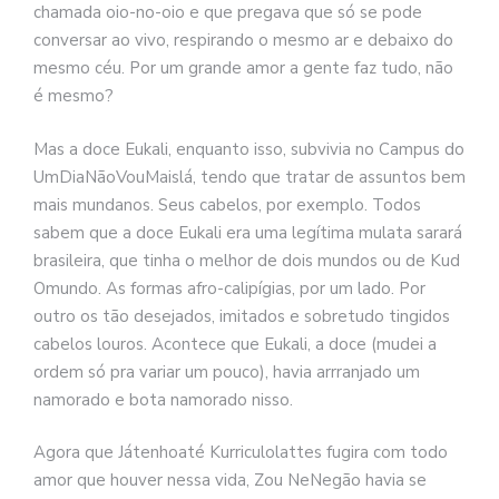
chamada oio-no-oio e que pregava que só se pode
conversar ao vivo, respirando o mesmo ar e debaixo do
mesmo céu. Por um grande amor a gente faz tudo, não
é mesmo?
Mas a doce Eukali, enquanto isso, subvivia no Campus do
UmDiaNãoVouMaislá, tendo que tratar de assuntos bem
mais mundanos. Seus cabelos, por exemplo. Todos
sabem que a doce Eukali era uma legítima mulata sarará
brasileira, que tinha o melhor de dois mundos ou de Kud
Omundo. As formas afro-calipígias, por um lado. Por
outro os tão desejados, imitados e sobretudo tingidos
cabelos louros. Acontece que Eukali, a doce (mudei a
ordem só pra variar um pouco), havia arrranjado um
namorado e bota namorado nisso.
Agora que Játenhoaté Kurriculolattes fugira com todo
amor que houver nessa vida, Zou NeNegão havia se