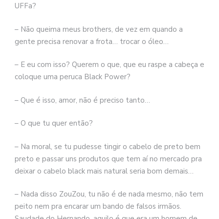
UFFa?
– Não queima meus brothers, de vez em quando a
gente precisa renovar a frota… trocar o óleo…
– E eu com isso? Querem o que, que eu raspe a cabeça e
coloque uma peruca Black Power?
– Que é isso, amor, não é preciso tanto…
– O que tu quer então?
– Na moral, se tu pudesse tingir o cabelo de preto bem
preto e passar uns produtos que tem aí no mercado pra
deixar o cabelo black mais natural seria bom demais…
– Nada disso ZouZou, tu não é de nada mesmo, não tem
peito nem pra encarar um bando de falsos irmãos.
Saudade do Hernando, aquilo é que era um homem de