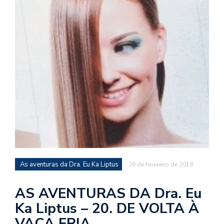
d
a
o
d
c
a
s
t
N
é
o
po
q
As aventuras da Dra. Eu Ka Liptus
26 de fevereiro de 2018
en
vo
AS AVENTURAS DA Dra. Eu
a
Ka Liptus – 20. DE VOLTA À
le
G
VACA FRIA…