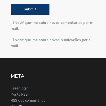
Notifique-me sobre novos comentários por e-
mail.
Notifique-me sobre novas publicações por e-
mail.
META
Fazer login
Posts
RSS
RSS
dos comentários