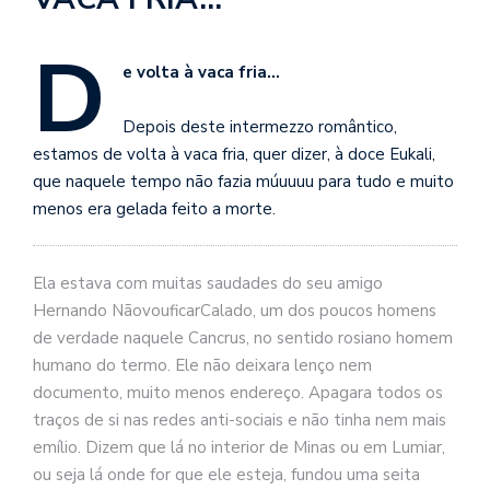
se
ve
D
e volta à vaca fria…
Depois deste intermezzo romântico,
estamos de volta à vaca fria, quer dizer, à doce Eukali,
que naquele tempo não fazia múuuuu para tudo e muito
menos era gelada feito a morte.
Ela estava com muitas saudades do seu amigo
Hernando NãovouficarCalado, um dos poucos homens
de verdade naquele Cancrus, no sentido rosiano homem
humano do termo. Ele não deixara lenço nem
documento, muito menos endereço. Apagara todos os
traços de si nas redes anti-sociais e não tinha nem mais
emílio. Dizem que lá no interior de Minas ou em Lumiar,
ou seja lá onde for que ele esteja, fundou uma seita