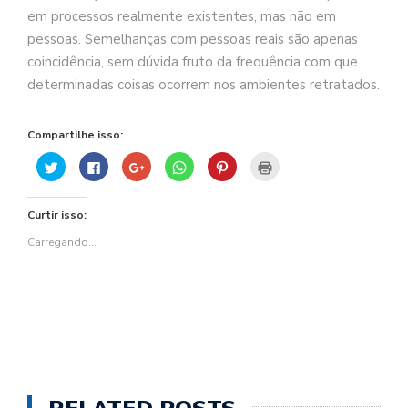
em processos realmente existentes, mas não em
pessoas. Semelhanças com pessoas reais são apenas
coincidência, sem dúvida fruto da frequência com que
determinadas coisas ocorrem nos ambientes retratados.
Compartilhe isso:
Clique
Clique
Compartilhe
Clique
Clique
Clique
para
para
no
para
para
para
compartilhar
compartilhar
Google+
compartilhar
compartilhar
imprimir(abre
no
no
(abre
no
no
em
Twitter(abre
Facebook(abre
em
WhatsApp(abre
Pinterest(abre
nova
Curtir isso:
em
em
nova
em
em
janela)
nova
nova
janela)
nova
nova
janela)
janela)
janela)
janela)
Carregando...