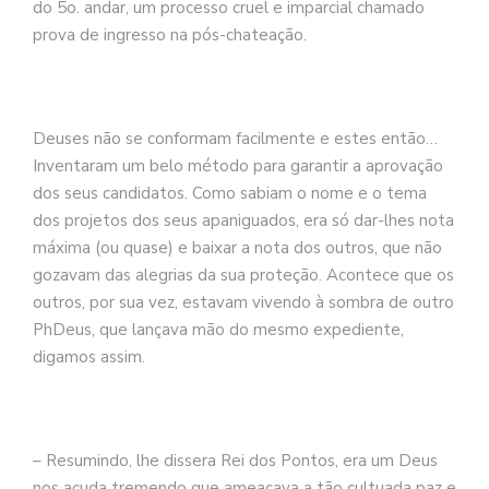
do 5o. andar, um processo cruel e imparcial chamado
prova de ingresso na pós-chateação.
Deuses não se conformam facilmente e estes então…
Inventaram um belo método para garantir a aprovação
dos seus candidatos. Como sabiam o nome e o tema
dos projetos dos seus apaniguados, era só dar-lhes nota
máxima (ou quase) e baixar a nota dos outros, que não
gozavam das alegrias da sua proteção. Acontece que os
outros, por sua vez, estavam vivendo à sombra de outro
PhDeus, que lançava mão do mesmo expediente,
digamos assim.
– Resumindo, lhe dissera Rei dos Pontos, era um Deus
nos acuda tremendo que ameaçava a tão cultuada paz e