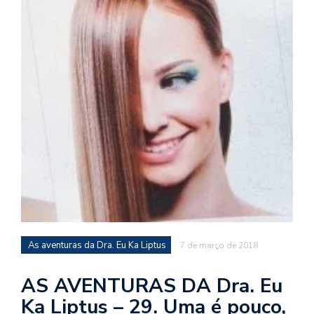
d
a
o
d
c
a
s
t
N
é
o
po
q
en
As aventuras da Dra. Eu Ka Liptus
7 de março de 2018
vo
a
AS AVENTURAS DA Dra. Eu
le
Ka Liptus – 29. Uma é pouco,
G