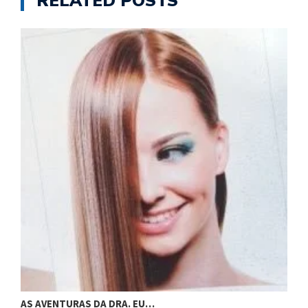
RELATED POSTS
A. EU…
AS AVENTURAS DA DRA. EU