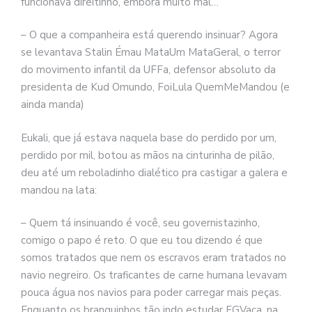
funcionava direitinho, embora muito mal…
– O que a companheira está querendo insinuar? Agora
se levantava Stalin Émau MataUm MataGeral, o terror
do movimento infantil da UFFa, defensor absoluto da
presidenta de Kud Omundo, FoiLula QuemMeMandou (e
ainda manda)
Eukali, que já estava naquela base do perdido por um,
perdido por mil, botou as mãos na cinturinha de pilão,
deu até um reboladinho dialético pra castigar a galera e
mandou na lata:
– Quem tá insinuando é você, seu governistazinho,
comigo o papo é reto. O que eu tou dizendo é que
somos tratados que nem os escravos eram tratados no
navio negreiro. Os traficantes de carne humana levavam
pouca água nos navios para poder carregar mais peças.
Enquanto os branquinhos tão indo estudar FGVaca, na