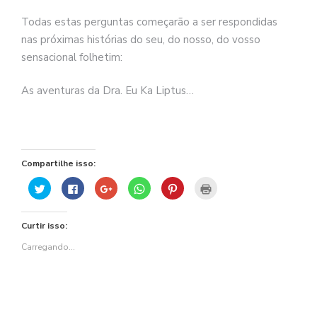
Todas estas perguntas começarão a ser respondidas
nas próximas histórias do seu, do nosso, do vosso
sensacional folhetim:
As aventuras da Dra. Eu Ka Liptus…
Compartilhe isso:
Clique
Clique
Compartilhe
Clique
Clique
Clique
para
para
no
para
para
para
compartilhar
compartilhar
Google+
compartilhar
compartilhar
imprimir(abre
no
no
(abre
no
no
em
Twitter(abre
Facebook(abre
em
WhatsApp(abre
Pinterest(abre
nova
Curtir isso:
em
em
nova
em
em
janela)
nova
nova
janela)
nova
nova
janela)
janela)
janela)
janela)
Carregando...