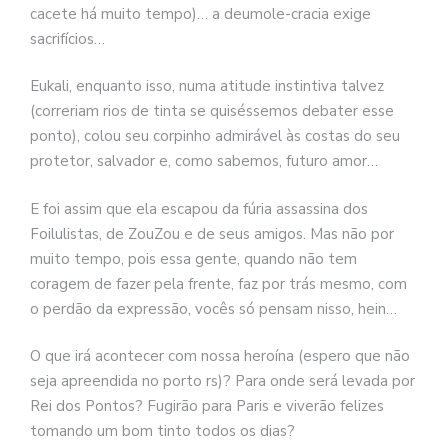
cacete há muito tempo)… a deumole-cracia exige
sacrifícios…
Eukali, enquanto isso, numa atitude instintiva talvez
(correriam rios de tinta se quiséssemos debater esse
ponto), colou seu corpinho admirável às costas do seu
protetor, salvador e, como sabemos, futuro amor…
E foi assim que ela escapou da fúria assassina dos
Foilulistas, de ZouZou e de seus amigos. Mas não por
muito tempo, pois essa gente, quando não tem
coragem de fazer pela frente, faz por trás mesmo, com
o perdão da expressão, vocês só pensam nisso, hein…
O que irá acontecer com nossa heroína (espero que não
seja apreendida no porto rs)? Para onde será levada por
Rei dos Pontos? Fugirão para Paris e viverão felizes
tomando um bom tinto todos os dias?