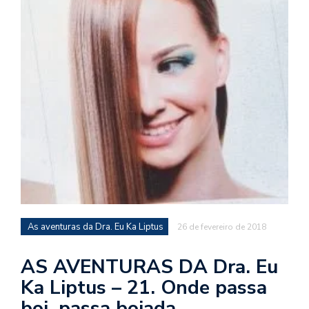
d
a
o
d
c
a
s
t
N
é
o
po
q
As aventuras da Dra. Eu Ka Liptus
26 de fevereiro de 2018
en
vo
AS AVENTURAS DA Dra. Eu
a
Ka Liptus – 21. Onde passa
le
G
boi, passa boiada