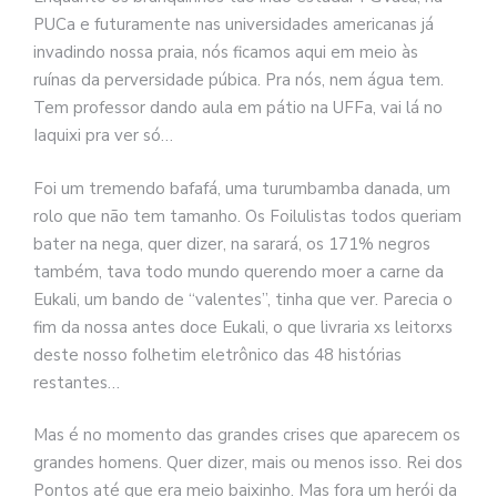
PUCa e futuramente nas universidades americanas já
invadindo nossa praia, nós ficamos aqui em meio às
ruínas da perversidade púbica. Pra nós, nem água tem.
Tem professor dando aula em pátio na UFFa, vai lá no
Iaquixi pra ver só…
Foi um tremendo bafafá, uma turumbamba danada, um
rolo que não tem tamanho. Os Foilulistas todos queriam
bater na nega, quer dizer, na sarará, os 171% negros
também, tava todo mundo querendo moer a carne da
Eukali, um bando de “valentes”, tinha que ver. Parecia o
fim da nossa antes doce Eukali, o que livraria xs leitorxs
deste nosso folhetim eletrônico das 48 histórias
restantes…
Mas é no momento das grandes crises que aparecem os
grandes homens. Quer dizer, mais ou menos isso. Rei dos
Pontos até que era meio baixinho. Mas fora um herói da