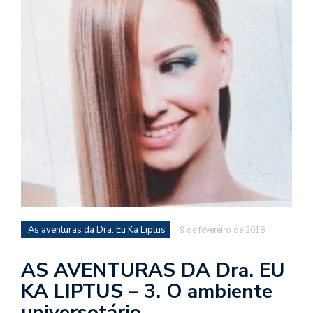
d
a
o
d
c
a
s
t
N
é
o
po
q
As aventuras da Dra. Eu Ka Liptus
9 de fevereiro de 2018
en
vo
AS AVENTURAS DA Dra. EU
a
KA LIPTUS – 3. O ambiente
le
G
universotário