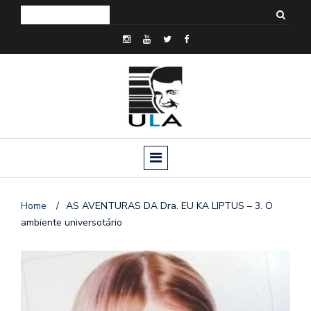
Home
/
AS AVENTURAS DA Dra. EU KA LIPTUS – 3. O
ambiente universotário
o
n
a