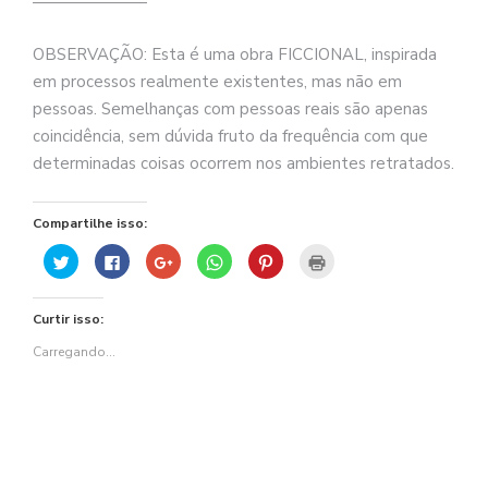
———————
OBSERVAÇÃO: Esta é uma obra FICCIONAL, inspirada
em processos realmente existentes, mas não em
pessoas. Semelhanças com pessoas reais são apenas
coincidência, sem dúvida fruto da frequência com que
determinadas coisas ocorrem nos ambientes retratados.
Compartilhe isso:
Clique
Clique
Compartilhe
Clique
Clique
Clique
para
para
no
para
para
para
compartilhar
compartilhar
Google+
compartilhar
compartilhar
imprimir(abre
no
no
(abre
no
no
em
Twitter(abre
Facebook(abre
em
WhatsApp(abre
Pinterest(abre
nova
Curtir isso:
em
em
nova
em
em
janela)
nova
nova
janela)
nova
nova
janela)
janela)
janela)
janela)
Carregando...