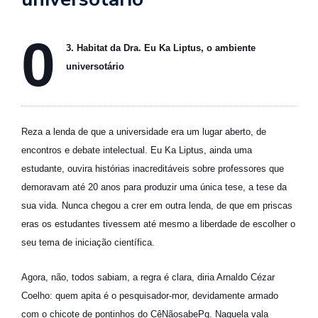
se
ve
0
3. Habitat da Dra. Eu Ka Liptus, o ambiente
universotário
Reza a lenda de que a universidade era um lugar aberto, de
encontros e debate intelectual. Eu Ka Liptus, ainda uma
estudante, ouvira histórias inacreditáveis sobre professores que
demoravam até 20 anos para produzir uma única tese, a tese da
sua vida. Nunca chegou a crer em outra lenda, de que em priscas
eras os estudantes tivessem até mesmo a liberdade de escolher o
seu tema de iniciação científica.
Agora, não, todos sabiam, a regra é clara, diria Arnaldo Cézar
Coelho: quem apita é o pesquisador-mor, devidamente armado
com o chicote de pontinhos do CêNãosabePq. Naquela vala